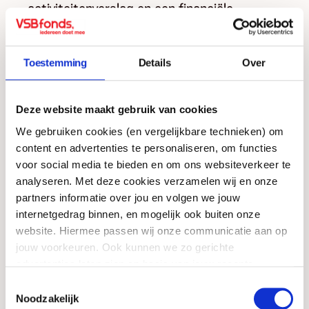
activiteitenverslag en een financiële
verantwoording opgenomen.
Standaardformulier publicatieplicht
Toestemming
Details
Over
In ons ingevulde
standaardformulier publicatieplicht ANBI
Deze website maakt gebruik van cookies
algemeen
We gebruiken cookies (en vergelijkbare technieken) om
vind je alle informatie die we in het kader
content en advertenties te personaliseren, om functies
van onze ANBI-status verplicht zijn te
voor social media te bieden en om ons websiteverkeer te
publiceren.
analyseren. Met deze cookies verzamelen wij en onze
partners informatie over jou en volgen we jouw
internetgedrag binnen, en mogelijk ook buiten onze
website. Hiermee passen wij onze communicatie aan op
Code Goed Bestuur
jouw voorkeuren. Ook kunnen we zo gerichte
advertenties laten zien op basis van jouw recente
Het bestuur van VSBfonds verklaart te
internetgedrag. Meer uitleg vind je in onze
privacy
Toestemmingsselectie
voldoen aan de
FIN Code Goed Bestuur
en
statement
. Je kunt je toestemming ook altijd
wijzigen of
Noodzakelijk