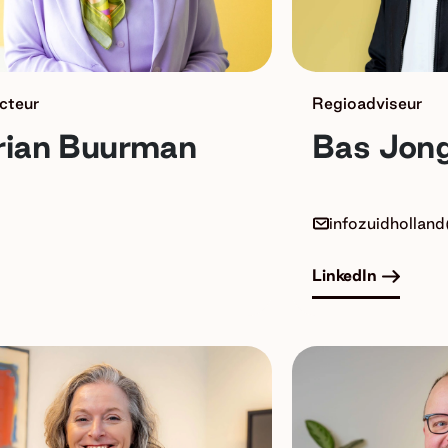
cteur
Regioadviseur
rian Buurman
Bas Jon
infozuidhollan
LinkedIn