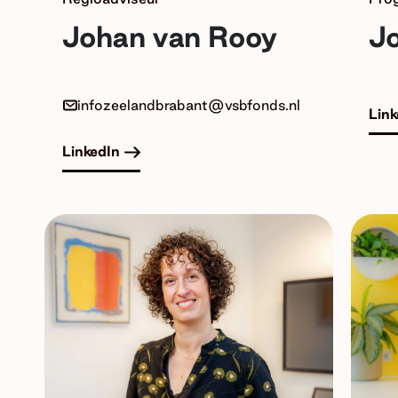
Johan van Rooy
Jo
infozeelandbrabant@vsbfonds.nl
Link
LinkedIn