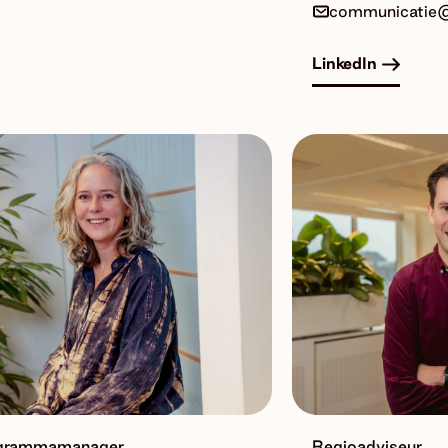
communicatie@
LinkedIn
grammamanager
Regioadviseur