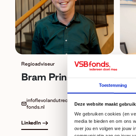
Regioadviseur
Reg
Bram Prinsen
Br
Toestemming
infoflevolandutrechtoverijssel@vsb
in
Deze website maakt gebruik
fonds.nl
fo
We gebruiken cookies (en ver
media te bieden en om ons w
LinkedIn
Link
over jou en volgen we jouw i
communicatie aan op jouw vo