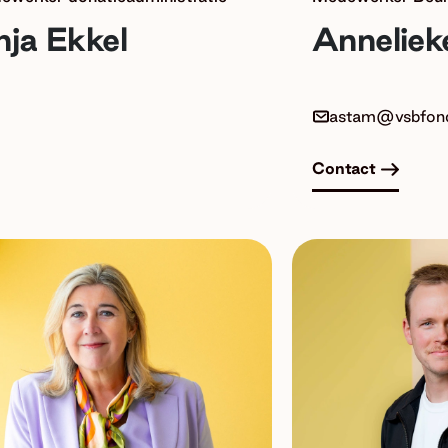
ja Ekkel
Anneliek
astam@vsbfond
Contact