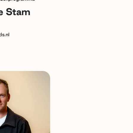
e Stam
s.nl