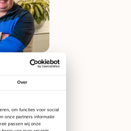
ieadministratie
mit
Over
eren, om functies voor social
n onze partners informatie
rmee passen wij onze
 basis van jouw recente