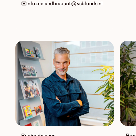
infozeelandbrabant@vsbfonds.nl
Regioadviseur
Pro