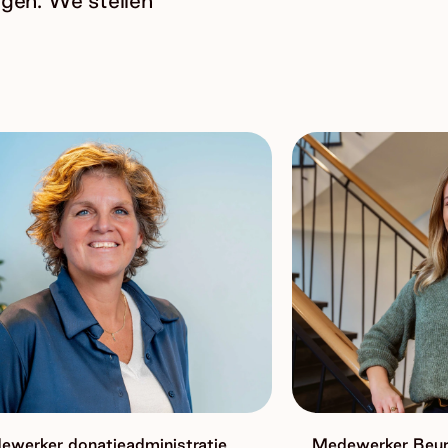
ngen. We stellen
ewerker donatieadministratie
Medewerker Beu