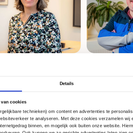
ioadviseur
Medewerker donat
igitte Coté
Danny S
Details
foflevolandutrechtoverijssel@vsb
 van cookies
nds.nl
gelijkbare technieken) om content en advertenties te personalis
ebsiteverkeer te analyseren. Met deze cookies verzamelen wij e
edIn
nternetgedrag binnen, en mogelijk ook buiten onze website. Hie
orkeuren. Ook kunnen we zo gerichte advertenties laten zien op