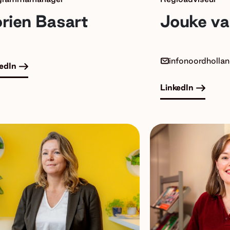
rien Basart
Jouke va
infonoordholla
edIn
LinkedIn