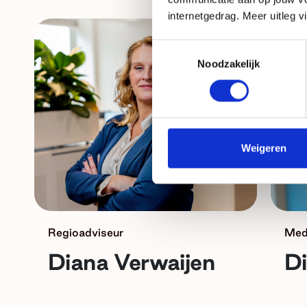
internetgedrag. Meer uitleg v
Toestemmingsselectie
Noodzakelijk
Weigeren
Regioadviseur
Med
Diana Verwaijen
D