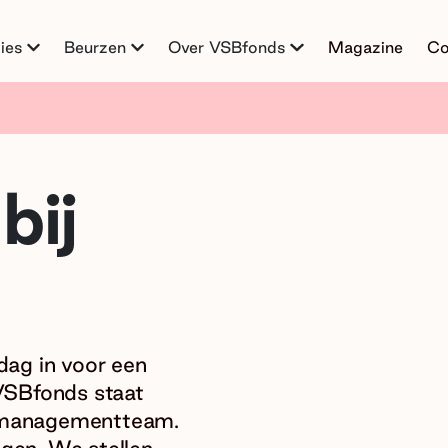
ies
Beurzen
Over VSBfonds
Magazine
Co
bij
ag in voor een
VSBfonds staat
et managementteam.