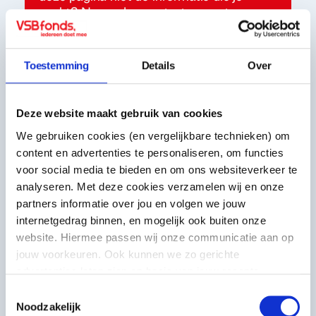
zoekt? Neem dan contact op met een
adviseur uit jouw regio.
Contact
Toestemming
Details
Over
Deze website maakt gebruik van cookies
We gebruiken cookies (en vergelijkbare technieken) om
content en advertenties te personaliseren, om functies
voor social media te bieden en om ons websiteverkeer te
analyseren. Met deze cookies verzamelen wij en onze
Schrijf je in voor onze nieuwsbrief
partners informatie over jou en volgen we jouw
Ontvang onze nieuwsbrief, vol inspiratie en tips. Daarmee
internetgedrag binnen, en mogelijk ook buiten onze
ga je akkoord met onze privacy policy. Kies één of twee
website. Hiermee passen wij onze communicatie aan op
thema's.
jouw voorkeuren. Ook kunnen we zo gerichte
advertenties laten zien op basis van jouw recente
Kunst & Cultuur
Mens & Maatschappij
internetgedrag. Meer uitleg vind je in onze
privacy
Toestemmingsselectie
statement
. Je kunt je toestemming ook altijd
wijzigen of
Noodzakelijk
Voornaam
Achternaam