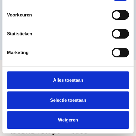
intrekken
.
Voorkeuren
Jouw e-mailadres
Statistieken
Marketing
Donaties
Beurzen
Alles toestaan
Algemeen
Algemeen
Wat we doen
In het kort
Selectie toestaan
Aanvragen
Hulp en kennis
Hulp en kennis
Voor contactpersonen
Weigeren
Alle veelgestelde vragen
Voor bursalen
Contact voor aanvragers
Contact