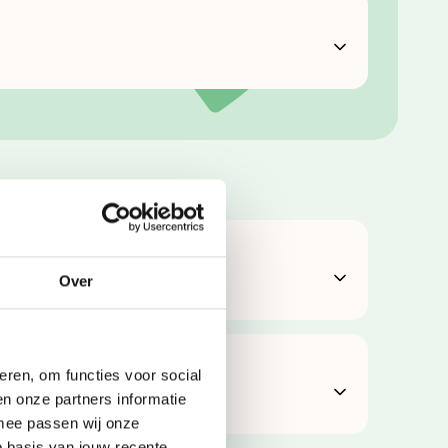
e van de selectie
Over
eren, om functies voor social
n onze partners informatie
rmee passen wij onze
 basis van jouw recente