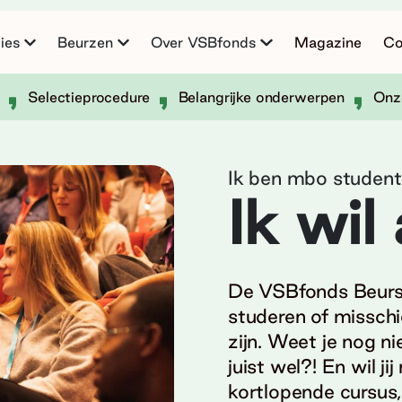
ies
Beurzen
Over VSBfonds
Magazine
Co
Selectieprocedure
Belangrijke onderwerpen
Onz
Ik ben mbo student
Ik wi
De VSBfonds Beurs
studeren of misschi
zijn. Weet je nog ni
juist wel?! En wil j
kortlopende cursus, 