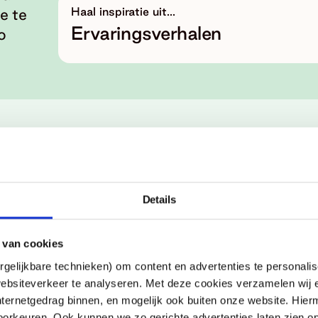
Haal inspiratie uit...
e te
Ervaringsverhalen
o
du
Maart 2026
Schriftelijke & mondelinge fas
Details
 van cookies
April 2026
gelijkbare technieken) om content en advertenties te personalis
Voordracht kandidaten
ebsiteverkeer te analyseren. Met deze cookies verzamelen wij e
nternetgedrag binnen, en mogelijk ook buiten onze website. Hie
orkeuren. Ook kunnen we zo gerichte advertenties laten zien op