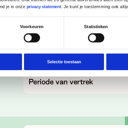
ind je in onze
privacy statement
. Je kunt je toestemming ook altij
Begin mei 2026
Definitieve toekenningen
Voorkeuren
Statistieken
12 juni 2026
Uitreiking VSBfonds Beurzen
Selectie toestaan
1 juli 2026 - 30 juni 2027
Periode van vertrek