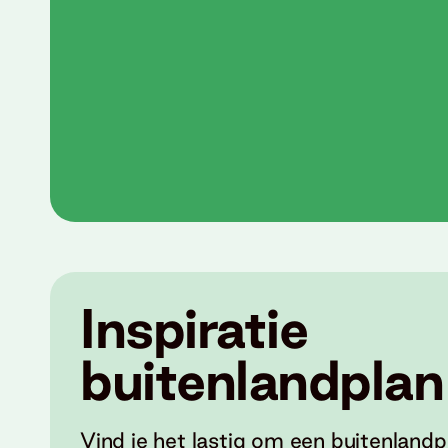
Inspiratie
buitenlandplan
Vind je het lastig om een buitenlandp