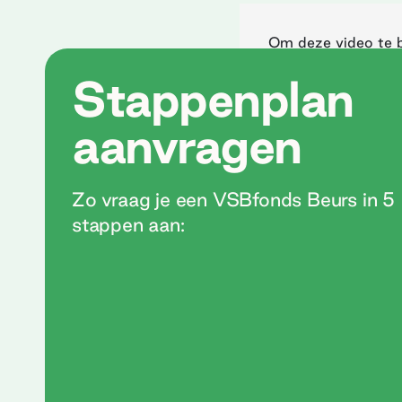
Om deze video te b
Stappenplan
C
aanvragen
Zo vraag je een VSBfonds Beurs in 5
stappen aan: