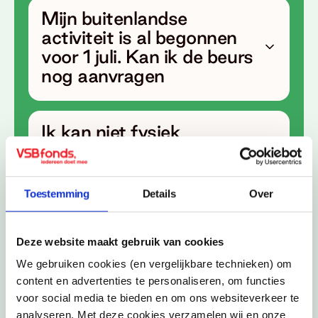
Mijn buitenlandse
activiteit is al begonnen
voor 1 juli. Kan ik de beurs
nog aanvragen
Ik kan niet fysiek
aanwezig zijn bij de
selectiegesprekken. Wat
nu?
Toestemming
Details
Over
Waarom kan niet iedere
Deze website maakt gebruik van cookies
mbo-student een
We gebruiken cookies (en vergelijkbare technieken) om
VSBfonds Beurs
content en advertenties te personaliseren, om functies
voor social media te bieden en om ons websiteverkeer te
aanvragen?
analyseren. Met deze cookies verzamelen wij en onze