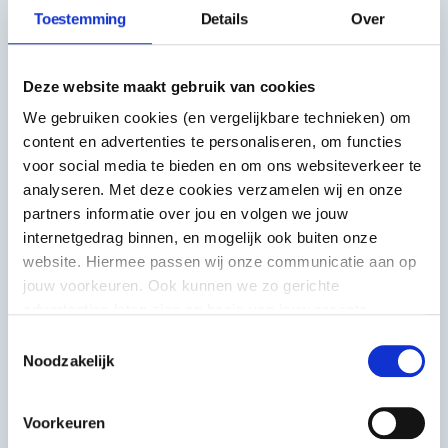
Toestemming
Details
Over
Hulpmiddel
Deze website maakt gebruik van cookies
Fair Practice Gids
We gebruiken cookies (en vergelijkbare technieken) om
We moedigen aanvragers aan om fair practice te
content en advertenties te personaliseren, om functies
verwerken in je aanvraag. In de Fair Practice Gids
voor social media te bieden en om ons websiteverkeer te
lees je hoe je dat kunt doen.
analyseren. Met deze cookies verzamelen wij en onze
partners informatie over jou en volgen we jouw
Hulp bij je aanvraag
internetgedrag binnen, en mogelijk ook buiten onze
website. Hiermee passen wij onze communicatie aan op
jouw voorkeuren. Ook kunnen we zo gerichte
Hulpmiddel
advertenties laten zien op basis van jouw recente
internetgedrag. Meer uitleg vind je in onze
privacy
Algemene voorwaarden
Toestemmingsselectie
statement
. Je kunt je toestemming ook altijd
wijzigen of
Noodzakelijk
Hier lees je de algemene voorwaarden van
intrekken
.
VSBfonds. Dit zijn de afspraken die we met elkaar
maken over aanvragen en je donatie.
Voorkeuren