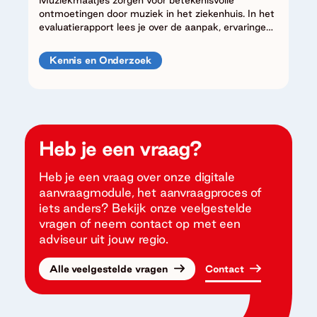
Muziekmaatjes zorgen voor betekenisvolle
ontmoetingen door muziek in het ziekenhuis. In het
evaluatierapport lees je over de aanpak, ervaringen
en resultaten.
Kennis en Onderzoek
Heb je een vraag?
Heb je een vraag over onze digitale
aanvraagmodule, het aanvraagproces of
iets anders? Bekijk onze veelgestelde
vragen of neem contact op met een
adviseur uit jouw regio.
Alle veelgestelde vragen
Contact