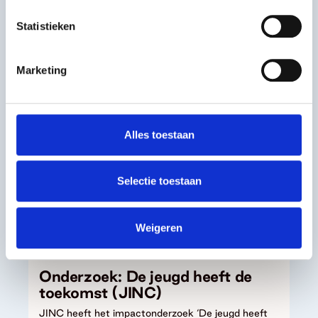
Hulp bij je aanvraag
Statistieken
Hulpmiddel
Marketing
Visual: De verandertheorie van
VSBfonds
VSBfonds streeft naar een sociale, inclusieve en
Alles toestaan
creatieve samenleving waarin iedereen wil, mag en
kan meedoen. Onze verandertheorie laat zien hoe
we daaraan bijdragen, via onze eigen activiteiten
Selectie toestaan
en de organisaties die we ondersteunen.
Kennis en Onderzoek
Weigeren
Hulpmiddel
Onderzoek: De jeugd heeft de
toekomst (JINC)
JINC heeft het impactonderzoek ‘De jeugd heeft