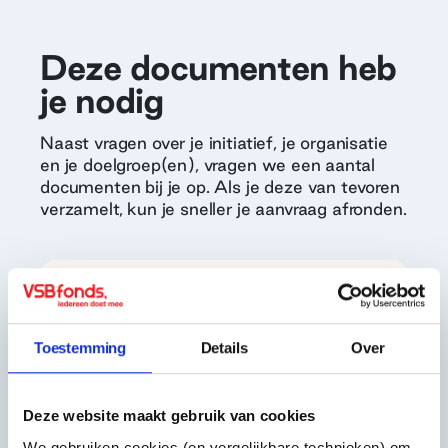
Deze documenten heb
je nodig
Naast vragen over je initiatief, je organisatie
en je doelgroep(en), vragen we een aantal
documenten bij je op. Als je deze van tevoren
verzamelt, kun je sneller je aanvraag afronden.
Document
Uittreksel van de Kamer
van Koophandel
Toestemming
Details
Over
Document
Deze website maakt gebruik van cookies
Recent rekeningafschrift
We gebruiken cookies (en vergelijkbare technieken) om