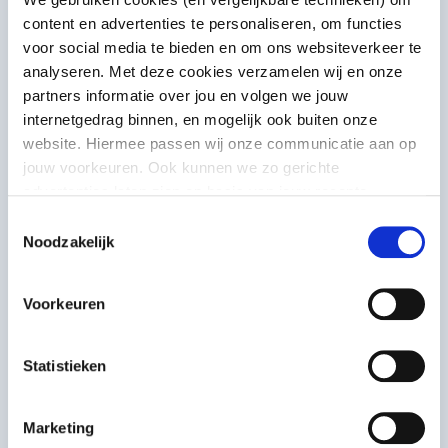
content en advertenties te personaliseren, om functies
voor social media te bieden en om ons websiteverkeer te
analyseren. Met deze cookies verzamelen wij en onze
Document
partners informatie over jou en volgen we jouw
Projectplan
internetgedrag binnen, en mogelijk ook buiten onze
website. Hiermee passen wij onze communicatie aan op
jouw voorkeuren. Ook kunnen we zo gerichte
Document
advertenties laten zien op basis van jouw recente
Projectbegroting en
internetgedrag. Meer uitleg vind je in onze
privacy
Toestemmingsselectie
statement
. Je kunt je toestemming ook altijd
wijzigen of
dekkingsplan
Noodzakelijk
intrekken
.
Voorkeuren
Document
Optioneel: begeleidende
brief
Statistieken
Marketing
Document