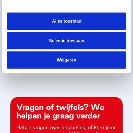
Optioneel: andere
relevante documenten
Alles toestaan
Document
Selectie toestaan
Bij aanvragen boven
€10.000: statuten,
jaarverslag en
Weigeren
jaarrekening
Vragen of twijfels? We
helpen je graag verder
Heb je vragen over ons beleid, of kom je er