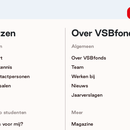
rzen
Over VSBfon
n
Algemeen
rt
Over VSBfonds
kennis
Team
tactpersonen
Werken bij
salen
Nieuws
Jaarverslagen
o studenten
Meer
ts voor mij?
Magazine