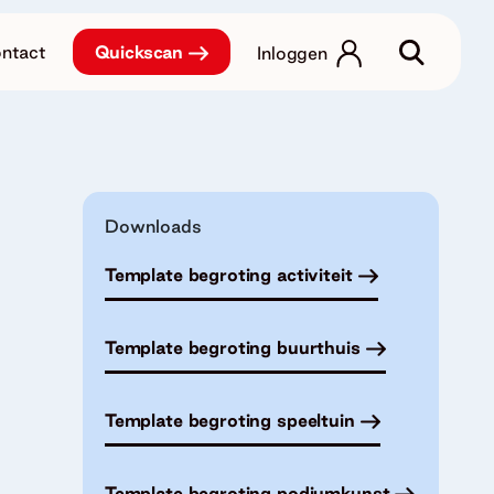
ntact
Quickscan
Inloggen
Downloads
Template begroting activiteit
Template begroting buurthuis
Template begroting speeltuin
Template begroting podiumkunst