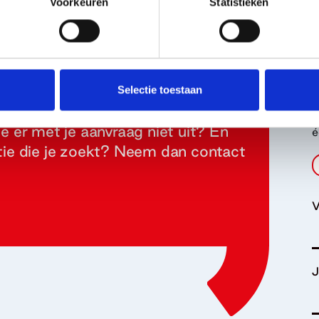
Voorkeuren
Statistieken
 We helpen je
Selectie toestaan
O
D
je er met je aanvraag niet uit? En
é
atie die je zoekt? Neem dan contact
V
J