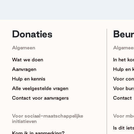
Donaties
Beu
Algemeen
Algemee
Wat we doen
In het ko
Aanvragen
Hulp en 
Hulp en kennis
Voor con
Alle veelgestelde vragen
Voor bur
Contact voor aanvragers
Contact
Voor sociaal-maatschappelijke
Voor mb
initiatieven
Is dit ie
Kom ik in aanmerking?