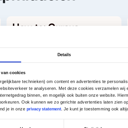
How to: Cursus
fondsenwerving
Of je vrijwilliger in je buurt bent of
Details
penningmeester bij een professionele
organisatie, zo zorg je ervoor dat jouw
fondsenwerving een succes wordt.
 van cookies
gelijkbare technieken) om content en advertenties te personalis
ebsiteverkeer te analyseren. Met deze cookies verzamelen wij e
nternetgedrag binnen, en mogelijk ook buiten onze website. Hie
orkeuren. Ook kunnen we zo gerichte advertenties laten zien op
Hulp bij je aanvraag
ind je in onze
privacy statement
. Je kunt je toestemming ook altij