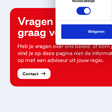
Noodzakelijk
Vragen of twijfels?
graag verder
Weigeren
Heb je vragen over ons beleid, of kom 
vind je op deze pagina niet de inform
op met een adviseur uit jouw regio.
Contact