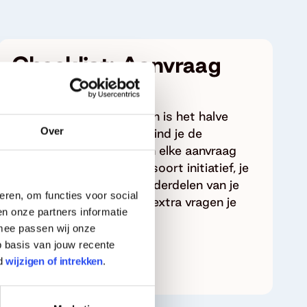
Checklist: Aanvraag
voorbereiden
Je aanvraag voorbereiden is het halve
Over
werk. In deze checklist vind je de
onderwerpen waar we in elke aanvraag
vragen over stellen. Het soort initiatief, je
organisatie en andere onderdelen van je
eren, om functies voor social
aanvraag bepalen welke extra vragen je
n onze partners informatie
krijgt.
rmee passen wij onze
 basis van jouw recente
Hulp bij je aanvraag
d
wijzigen of intrekken
.