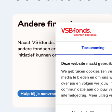
Andere financiers
Naast VSBfonds, zijn er nog veel meer
Toestemming
andere fondsen en financiers die jouw
initiatief kunnen ondersteunen.
Deze website maakt gebruik
We gebruiken cookies (en ver
media te bieden en om ons w
over jou en volgen we jouw i
communicatie aan op jouw vo
Hulp bij je aanvraag
internetgedrag. Meer uitleg v
Toestemmingsselectie