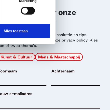
Marketing
Schrijf je in voor onze
nieuwsbrief
Alles toestaan
ntvang onze nieuwsbrief, vol inspiratie en tips.
aarmee ga je akkoord met onze privacy policy. Kies
én of twee thema's.
Kunst & Cultuur
Mens & Maatschappij
oornaam
Achternaam
ouw e-mailadres