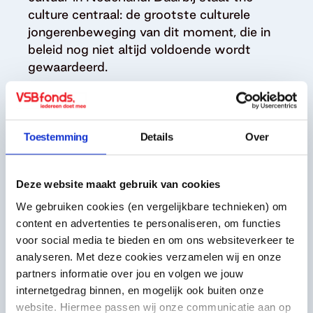
culture centraal: de grootste culturele
jongerenbeweging van dit moment, die in
beleid nog niet altijd voldoende wordt
gewaardeerd.
De vervolgpublicatie
‘Onbetaalbaar. Investeren in
erfgoedgemeenschappen’
Toestemming
Details
Over
(2026) geeft praktische tips voor eerlijke
en passende manieren van financieren,
zodat gemeenschappen beter worden
Deze website maakt gebruik van cookies
ondersteund.
We gebruiken cookies (en vergelijkbare technieken) om
content en advertenties te personaliseren, om functies
Meer lezen over beleid en the culture
voor social media te bieden en om ons websiteverkeer te
analyseren. Met deze cookies verzamelen wij en onze
partners informatie over jou en volgen we jouw
internetgedrag binnen, en mogelijk ook buiten onze
website. Hiermee passen wij onze communicatie aan op