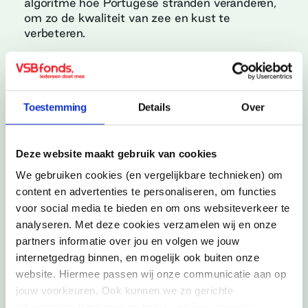
algoritme hoe Portugese stranden veranderen,
om zo de kwaliteit van zee en kust te
verbeteren.
Land, stad
Portugal, Lissabon
Toestemming
Details
Over
Buitenlandse activiteit
MSc Marine Environment & Resources
Deze website maakt gebruik van cookies
Jaar
We gebruiken cookies (en vergelijkbare technieken) om
2017
content en advertenties te personaliseren, om functies
voor social media te bieden en om ons websiteverkeer te
analyseren. Met deze cookies verzamelen wij en onze
partners informatie over jou en volgen we jouw
Schrijf je in voor onze
internetgedrag binnen, en mogelijk ook buiten onze
nieuwsbrief
website. Hiermee passen wij onze communicatie aan op
jouw voorkeuren. Ook kunnen we zo gerichte
Ontvang onze nieuwsbrief, vol inspiratie en
advertenties laten zien op basis van jouw recente