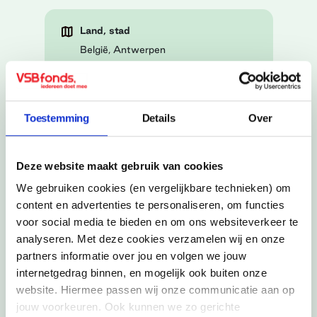
Land, stad
België, Antwerpen
Buitenlandse activiteit
Studie fotografie
Jaar
Toestemming
Details
Over
2024
Deze website maakt gebruik van cookies
We gebruiken cookies (en vergelijkbare technieken) om
content en advertenties te personaliseren, om functies
Neem een kijkje in het buitenlandavontuur van
voor social media te bieden en om ons websiteverkeer te
Anouk!
Om deze video te bekijken dien je marketing
analyseren. Met deze cookies verzamelen wij en onze
cookies te accepteren.
partners informatie over jou en volgen we jouw
internetgedrag binnen, en mogelijk ook buiten onze
Schrijf je in voor onze
Cookie-instellingen wijzigen
website. Hiermee passen wij onze communicatie aan op
nieuwsbrief
jouw voorkeuren. Ook kunnen we zo gerichte