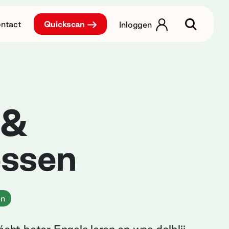
ntact
Quickscan
Inloggen
 &
essen
en