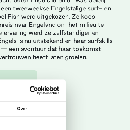
écht beter Engels leren en was dolblij
r een tweeweekse Engelstalige surf- en
bel Fish werd uitgekozen. Ze koos
nreis naar Engeland om het milieu te
e ervaring werd ze zelfstandiger en
gels is nu uitstekend en haar surfskills
rd — een avontuur dat haar toekomst
fvertrouwen heeft laten groeien.
uay
viteit
Over
en