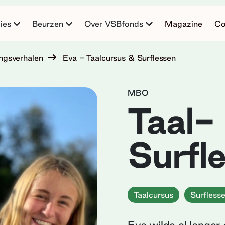
ies
Beurzen
Over VSBfonds
Magazine
Co
ngsverhalen
Eva - Taalcursus & Surflessen
MBO
Taal-
Surfl
Taalcursus
Surfless