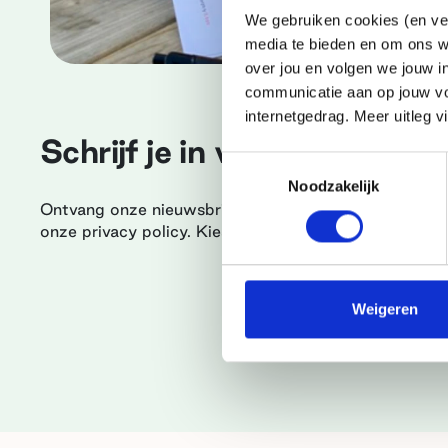
We gebruiken cookies (en ver
media te bieden en om ons w
over jou en volgen we jouw i
communicatie aan op jouw vo
internetgedrag. Meer uitleg v
Schrijf je in voor onze nieu
Toestemmingsselectie
Noodzakelijk
Ontvang onze nieuwsbrief, vol inspiratie en tips. Da
onze privacy policy. Kies één of twee thema's.
Weigeren