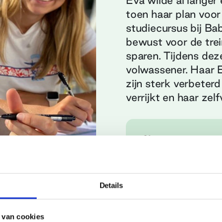
Eva wilde al langer 
toen haar plan voo
studiecursus bij Ba
bewust voor de trei
sparen. Tijdens dez
volwassener. Haar En
zijn sterk verbete
verrijkt en haar zel
Land, stad
Engeland, Newq
Buitenlandse acti
Details
Taal- & Surfless
Jaar
 van cookies