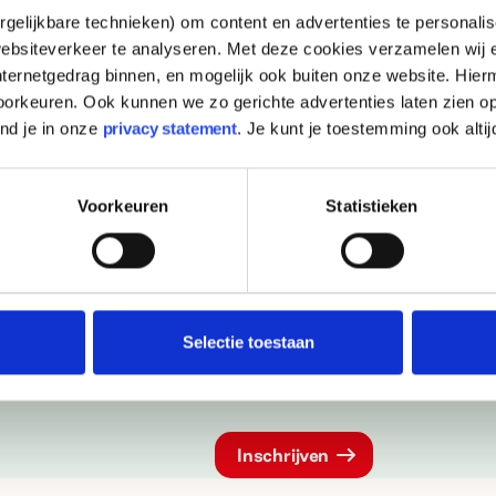
2021
gelijkbare technieken) om content en advertenties te personalis
ebsiteverkeer te analyseren. Met deze cookies verzamelen wij e
nternetgedrag binnen, en mogelijk ook buiten onze website. Hie
orkeuren. Ook kunnen we zo gerichte advertenties laten zien op
ind je in onze
privacy statement
. Je kunt je toestemming ook altij
wsbrief
Kunst & Cultuur
Mens & Ma
Voorkeuren
Statistieken
Voornaam
armee ga je akkoord met
Jouw e-mailadres
Selectie toestaan