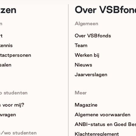
rzen
Over VSBfon
n
Algemeen
rt
Over VSBfonds
kennis
Team
tactpersonen
Werken bij
salen
Nieuws
Jaarverslagen
o studenten
Meer
ts voor mij?
Magazine
nvragen
Algemene voorwaarden
ANBI-status en Goed Bes
o/wo studenten
Klachtenreglement