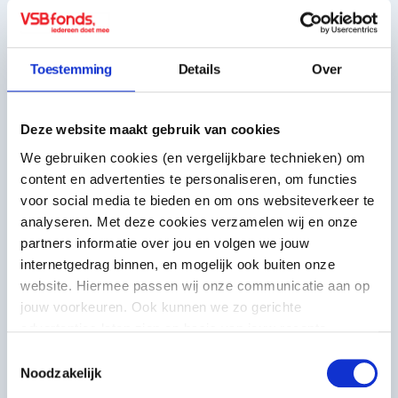
Toestemming
Details
Over
Deze website maakt gebruik van cookies
We gebruiken cookies (en vergelijkbare technieken) om
content en advertenties te personaliseren, om functies
voor social media te bieden en om ons websiteverkeer te
Voorbeeldinitiatief
analyseren. Met deze cookies verzamelen wij en onze
Het Niewe Goed
partners informatie over jou en volgen we jouw
internetgedrag binnen, en mogelijk ook buiten onze
website. Hiermee passen wij onze communicatie aan op
Het Nieuwe Goed biedt
jouw voorkeuren. Ook kunnen we zo gerichte
semiprofessionele makers tot 30 jaar
advertenties laten zien op basis van jouw recente
een broedplaats om te maken, te
internetgedrag. Meer uitleg vind je in onze
privacy
experimenteren en te ontdekken wie zij
Toestemmingsselectie
statement
. Je kunt je toestemming ook altijd
wijzigen of
Noodzakelijk
zijn.
intrekken
.