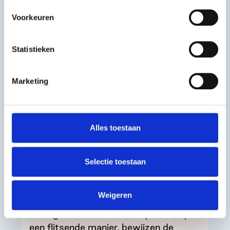
Voorkeuren
Statistieken
Marketing
Alles toestaan
Voorbeeldinitiatief
Selectie toestaan
20Hertz
Weigeren
Dat dove en slechthorende mensen hun
ritmegevoel kunnen laten spreken, op
een flitsende manier, bewijzen de