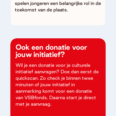
spelen jongeren een belangrijke rol in de
toekomst van de plaats.
Ook een donatie voor
jouw initiatief?
Wil je een donatie voor je culturele
initiatief aanvragen? Doe dan eerst de
quickscan. Zo check je binnen twee
minuten of jouw initiatief in
aanmerking komt voor een donatie
van VSBfonds. Daarna start je direct
met je aanvraag.