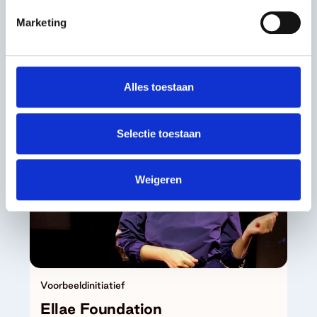
vernieuwende manier bij elkaar
Marketing
gebracht.
Organisaties in beweging
Alles toestaan
Selectie toestaan
Weigeren
Voorbeeldinitiatief
Ellae Foundation