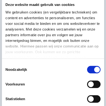
Deze website maakt gebruik van cookies
We gebruiken cookies (en vergelijkbare technieken) om
content en advertenties te personaliseren, om functies
voor social media te bieden en om ons websiteverkeer te
analyseren. Met deze cookies verzamelen wij en onze
partners informatie over jou en volgen we jouw
internetgedrag binnen, en mogelijk ook buiten onze
website. Hiermee passen wij onze communicatie aan op
jouw voorkeuren. Ook kunnen we zo gerichte
advertenties laten zien op basis van jouw recente
internetgedrag. Meer uitleg vind je in onze
privacy
Toestemmingsselectie
statement
. Je kunt je toestemming ook altijd
wijzigen of
Noodzakelijk
Voorbeeldinitiatief
intrekken
.
Museum Prinsenhof Delft
Voorkeuren
In het vierjarige interactieve
Statistieken
programma Delftse Blik werden
collecties en bewoners op een