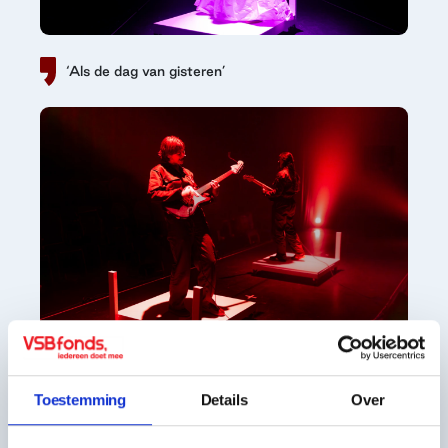
‘Als de dag van gisteren’
Gerelateerde
Toestemming
Details
Over
voorbeeldinitiatieven