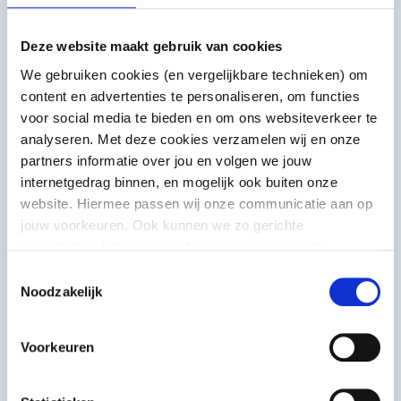
Voorbeeldinitiatief
20Hertz
Deze website maakt gebruik van cookies
We gebruiken cookies (en vergelijkbare technieken) om
Dat dove en slechthorende mensen hun
content en advertenties te personaliseren, om functies
ritmegevoel kunnen laten spreken, op
voor social media te bieden en om ons websiteverkeer te
een flitsende manier, bewijzen de
analyseren. Met deze cookies verzamelen wij en onze
dansers van 20Hertz Company.
partners informatie over jou en volgen we jouw
internetgedrag binnen, en mogelijk ook buiten onze
Kunstbeoefening in de vrije tijd
website. Hiermee passen wij onze communicatie aan op
jouw voorkeuren. Ook kunnen we zo gerichte
advertenties laten zien op basis van jouw recente
internetgedrag. Meer uitleg vind je in onze
privacy
Toestemmingsselectie
statement
. Je kunt je toestemming ook altijd
wijzigen of
Noodzakelijk
intrekken
.
Voorkeuren