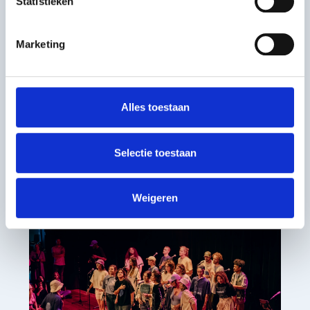
Statistieken
Marketing
Voorbeeldinitiatief
Nieuw Talent Orkest
Binnen een Nieuw Talent Orkest krijgen
Alles toestaan
mensen zonder muzikale ervaring met
een blaas- of slagwerkinstrument de
Selectie toestaan
kans om dit samen te leren.
Kunstbeoefening in de vrije tijd
Weigeren