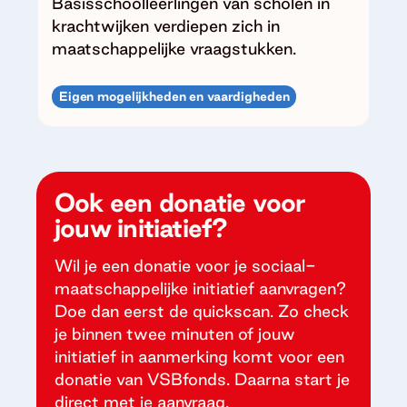
Basisschoolleerlingen van scholen in
krachtwijken verdiepen zich in
maatschappelijke vraagstukken.
Eigen mogelijkheden en vaardigheden
Ook een donatie voor
jouw initiatief?
Wil je een donatie voor je sociaal-
maatschappelijke initiatief aanvragen?
Doe dan eerst de quickscan. Zo check
je binnen twee minuten of jouw
initiatief in aanmerking komt voor een
donatie van VSBfonds. Daarna start je
direct met je aanvraag.