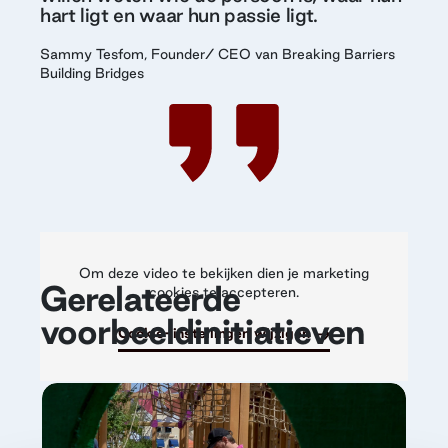
hart ligt en waar hun passie ligt.
Sammy Tesfom, Founder/ CEO van Breaking Barriers
Building Bridges
Om deze video te bekijken dien je marketing
Gerelateerde
cookies te accepteren.
voorbeeldinitiatieven
Cookie-instellingen wijzigen