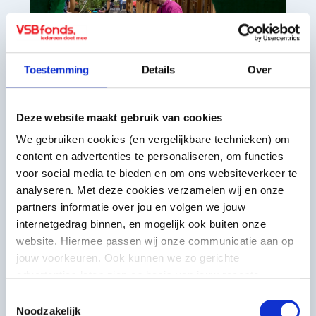
Toestemming
Details
Over
Deze website maakt gebruik van cookies
We gebruiken cookies (en vergelijkbare technieken) om
Voorbeeldinitiatief
content en advertenties te personaliseren, om functies
Arcadia Jong
voor social media te bieden en om ons websiteverkeer te
analyseren. Met deze cookies verzamelen wij en onze
Cultureel programma Arcadia Jong
partners informatie over jou en volgen we jouw
stimuleert Friese jongeren (4-27 jaar)
internetgedrag binnen, en mogelijk ook buiten onze
om creativiteit, samenwerking en
website. Hiermee passen wij onze communicatie aan op
maatschappelijke betrokkenheid te
jouw voorkeuren. Ook kunnen we zo gerichte
ontwikkelen.
advertenties laten zien op basis van jouw recente
internetgedrag. Meer uitleg vind je in onze
privacy
Toestemmingsselectie
statement
. Je kunt je toestemming ook altijd
wijzigen of
Noodzakelijk
Eigen mogelijkheden en vaardigheden