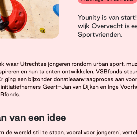
Younity is van star
wijk Overvecht is e
Sportvrienden.
ek waar Utrechtse jongeren rondom urban sport, muzi
spireren en hun talenten ontwikkelen. VSBfonds steun
. Er ging een bijzonder donatieaanvraagproces aan voor
nitiatiefnemers Geert-Jan van Dijken en Inge Voorho
SBfonds.
n van een idee
m de wereld stil te staan, vooral voor jongeren’, vertel