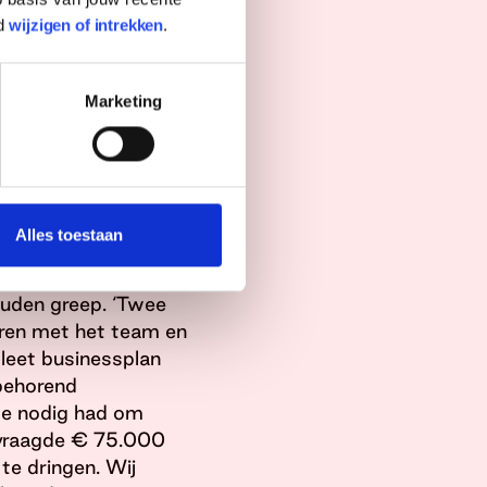
waren een
d
wijzigen of intrekken
.
was voor twee ervaren
roeien. En daar hun
 toen in contact
Marketing
rmee we vaker
maatschappelijke
Alles toestaan
uden greep. ‘Twee
ren met het team en
leet businessplan
jbehorend
te nodig had om
evraagde € 75.000
te dringen. Wij