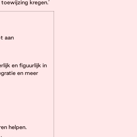
toewijzing kregen.’
ot aan
jk en figuurlijk in
egratie en meer
ren helpen.