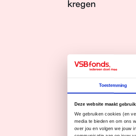
kregen
Donatieaan
De donatieaanvraag 
terecht. ‘Eerlijk gez
Toestemming
compact plan met te
Ook omdat het om een
Deze website maakt gebruik
investering van rond
We gebruiken cookies (en ver
zagen en de maatsch
media te bieden en om ons w
zetten doen we dan z
over jou en volgen we jouw i
bleek dat een groot 
communicatie aan op jouw vo