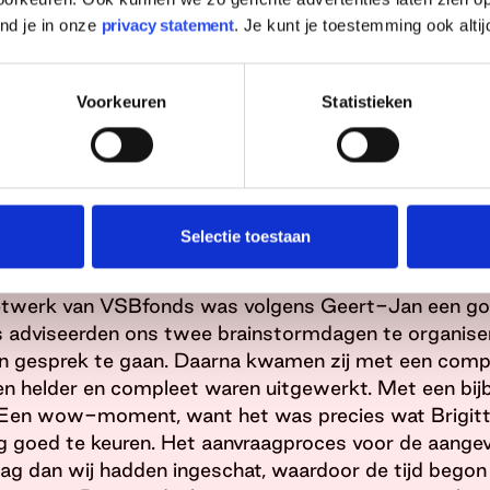
erving - nog niet op papier stond. Wat nodig was, 
ind je in onze
privacy statement
. Je kunt je toestemming ook altij
exploitatieoverzicht. Ik besefte dat dat best lastig 
en die hun initiatief Younity haast organisch zagen g
 aan hadden. Vanuit het VSBfonds-netwerk heb ik hen
Voorkeuren
Statistieken
Companions: een van onze partnerorganisaties waa
twerk van ervaren ondernemers en bestuurders die 
expertise ondersteunen.’
Selectie toestaan
 greep
netwerk van VSBfonds was volgens Geert-Jan een go
 adviseerden ons twee brainstormdagen te organise
in gesprek te gaan. Daarna kwamen zij met een comp
en helder en compleet waren uitgewerkt. Met een bi
t. Een wow-moment, want het was precies wat Brigit
g goed te keuren. Het aanvraagproces voor de aang
lag dan wij hadden ingeschat, waardoor de tijd begon 