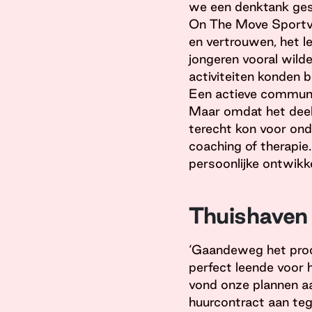
we een denktank gest
On The Move Sportvr
en vertrouwen, het 
jongeren vooral wilde
activiteiten konden 
Een actieve communit
Maar omdat het deel
terecht kon voor ond
coaching of therapie
persoonlijke ontwikk
Thuishaven 
‘Gaandeweg het proce
perfect leende voor 
vond onze plannen aan
huurcontract aan teg