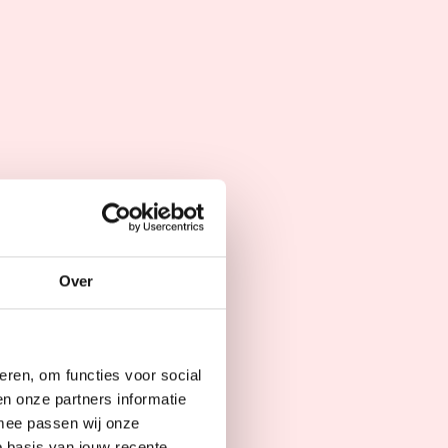
Brigitte Coté
erug. ‘Het was een
Over
oor een donatie.
taal benodigde
n we meteen potentie
eren, om functies voor social
oor een aanvraag
n onze partners informatie
 Geert-Jan. Daaruit
rmee passen wij onze
ze geen ervaring
 basis van jouw recente