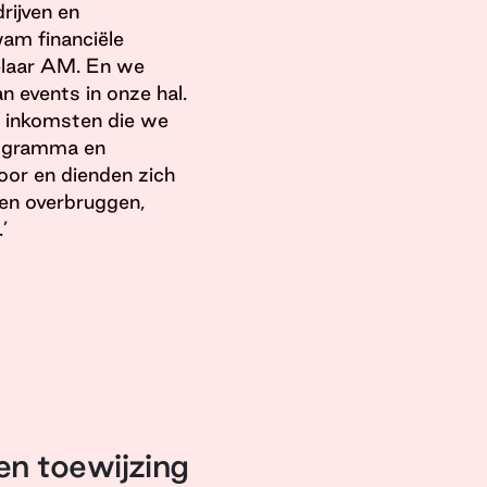
rijven en
am financiële
elaar AM. En we
n events in onze hal.
e inkomsten die we
programma en
oor en dienden zich
nen overbruggen,
’
en toewijzing