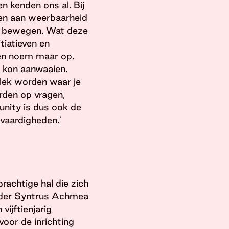
 kenden ons al. Bij
en aan weerbaarheid
it bewegen. Wat deze
tiatieven en
’en noem maar op.
 kon aanwaaien.
lek worden waar je
rden op vragen,
unity is dus ook de
 vaardigheden.’
achtige hal die zich
urder Syntrus Achmea
ijftienjarig
oor de inrichting