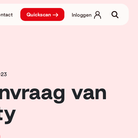
ntact
Quickscan
Inloggen
023
nvraag van
ty