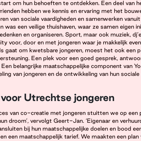
art om hun behoeften te ontdekken. Een deel van hen
ienden hebben we kennis en ervaring met het bouw
leren van sociale vaardigheden en samenwerken vanu
n was een veilige thuishaven, waar ze samen eigen ini
bedenken en organiseren. Sport, maar ook muziek, dj
y voor, door en met jongeren waar je makkelijk even
s gaat om kwetsbare jongeren, moest het ook een p
ersteuning. Een plek voor een goed gesprek, antwoo
. Een belangrijke maatschappelijke component van Yo
eling van jongeren en de ontwikkeling van hun sociale
voor Utrechtse jongeren
s van co-creatie met jongeren stuitten we op een pr
hun droom’, vervolgt Geert-Jan. ‘Eigenaar en verhu
sluiten bij hun maatschappelijke doelen en bood een v
en een maatschappelijk tarief. We maakten een plan v