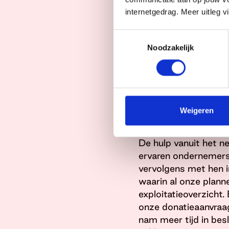
hadden met fondsenw
internetgedrag. Meer uitleg v
businessplan en een 
en enthousiaste mens
Toestemmingsselectie
handen ook echt vol
Noodzakelijk
gebracht met Board 
samenwerken. Een ne
initiatieven met hun 
Weigeren
Een gouden
De hulp vanuit het 
ervaren ondernemers
vervolgens met hen 
waarin al onze plann
exploitatieoverzich
onze donatieaanvraa
nam meer tijd in bes