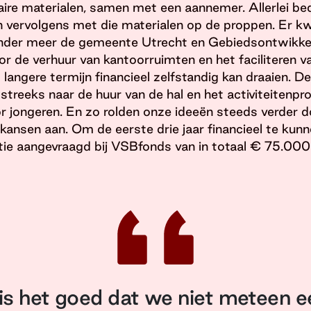
aire materialen, samen met een aannemer. Allerlei bed
 vervolgens met die materialen op de proppen. Er kw
onder meer de gemeente Utrecht en Gebiedsontwikk
r de verhuur van kantoorruimten en het faciliteren va
angere termijn financieel zelfstandig kan draaien. D
streeks naar de huur van de hal en het activiteiten
 jongeren. En zo rolden onze ideeën steeds verder d
ansen aan. Om de eerste drie jaar financieel te kun
ie aangevraagd bij VSBfonds van in totaal € 75.000.
is het goed dat we niet meteen e