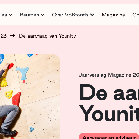
ies
Beurzen
Over VSBfonds
Magazine
Co
023
De aanvraag van Younity
Jaarverslag Magazine 2
De aa
Youni
Aanvrager en adviseur