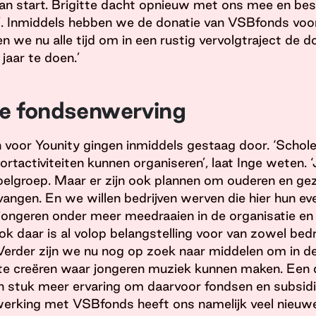
n start. Brigitte dacht opnieuw met ons mee en bes
en’. Inmiddels hebben we de donatie van VSBfonds voor
 we nu alle tijd om in een rustig vervolgtraject de 
jaar te doen.’
e fondsenwerving
 voor Younity gingen inmiddels gestaag door. ‘Schol
ortactiviteiten kunnen organiseren’, laat Inge weten.
oelgroep. Maar er zijn ook plannen om ouderen en ge
tvangen. En we willen bedrijven werven die hier hun e
 jongeren onder meer meedraaien in de organisatie en
k daar is al volop belangstelling voor van zowel bedr
. Verder zijn we nu nog op zoek naar middelen om in d
te creëren waar jongeren muziek kunnen maken. Een d
 stuk meer ervaring om daarvoor fondsen en subsidi
werking met VSBfonds heeft ons namelijk veel nieuwe