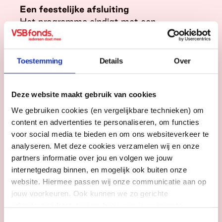
Een feestelijke afsluiting
Het programma eindigt met een
gezamenlijk dagdeel, waarbij alle leerlingen
samenkomen voor estafettespellen en een
feestelijke afsluiting met hapjes en soms
Toestemming
Details
Over
muziek. ‘Dit is het moment waarop de
onderlinge band en het wederzijdse
Deze website maakt gebruik van cookies
vertrouwen echt zichtbaar worden. We
vragen kinderen op een speelse manier
We gebruiken cookies (en vergelijkbare technieken) om
hierop te reflecteren’, vertelt Tesora. ‘De
content en advertenties te personaliseren, om functies
afsluiting is een viering van hoe
voor social media te bieden en om ons websiteverkeer te
vanzelfsprekend nieuwe vriendschappen
analyseren. Met deze cookies verzamelen wij en onze
kunnen ontstaan. Maar óók een kans voor
partners informatie over jou en volgen we jouw
de kinderen om na te denken over hoe je
internetgedrag binnen, en mogelijk ook buiten onze
website. Hiermee passen wij onze communicatie aan op
spreekt over onderlinge verschillen en de
jouw voorkeuren. Ook kunnen we zo gerichte
waarde van samenwerking en inclusie. De
advertenties laten zien op basis van jouw recente
afsluiting versterkt bij leerlingen en
internetgedrag. Meer uitleg vind je in onze
privacy
leerkrachten het gevoel van gemeenschap
Toestemmingsselectie