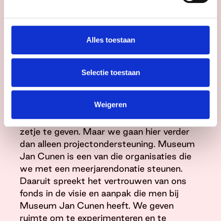
museum en de mensen die er werken beter
kennen.’
Alles toestaan
Meerjarendonatie van VSBfonds
Selectie toestaan
VSBfonds heeft volgens Consten bewust
gekozen het project ‘Jan Cunen blijft
Weigeren
slapen’ na een eerste donatie nogmaals te
ondersteunen. ‘Om nog even dat extra
zetje te geven. Maar we gaan hier verder
dan alleen projectondersteuning. Museum
Jan Cunen is een van die organisaties die
we met een meerjarendonatie steunen.
Daaruit spreekt het vertrouwen van ons
fonds in de visie en aanpak die men bij
Museum Jan Cunen heeft. We geven
ruimte om te experimenteren en te