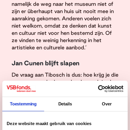
namelijk de weg naar het museum niet of
zijn er überhaupt van huis uit nooit mee in
aanraking gekomen. Anderen voelen zich
niet welkom, omdat ze denken dat kunst
en cultuur niet voor hen bestemd zijn. Of
ze vinden te weinig herkenning in het
artistieke en culturele aanbod.’
Jan Cunen blijft slapen
De vraag aan Tibosch is dus: hoe krijg je die
mensen over de drempel en hoe pak je als
museum óók een maatschappelijke rol?
‘Het verhaal van Oss’ is als spannende
aanjager van onze programmering een
Toestemming
Details
Over
schot in de roos. Daar komen mensen uit
de stad, de omliggende kernen en de wijde
Deze website maakt gebruik van cookies
regio graag op af. Maar omgekeerd gaan