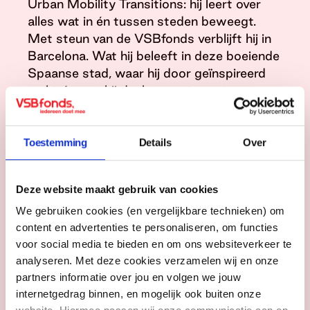
Urban Mobility Transitions: hij leert over
alles wat in én tussen steden beweegt.
Met steun van de VSBfonds verblijft hij in
Barcelona. Wat hij beleeft in deze boeiende
Spaanse stad, waar hij door geïnspireerd
raakt én wat hij denkt mee terug te nemen
in zijn verdere leven als mens en als
professional? Dat vertelt hij in zijn eigen
video!
Toestemming
Details
Over
Deze website maakt gebruik van cookies
We gebruiken cookies (en vergelijkbare technieken) om
content en advertenties te personaliseren, om functies
Om deze video te bekijken dien je marketing
cookies te accepteren.
voor social media te bieden en om ons websiteverkeer te
Lees volgende artikel
analyseren. Met deze cookies verzamelen wij en onze
Cookie-instellingen wijzigen
partners informatie over jou en volgen we jouw
internetgedrag binnen, en mogelijk ook buiten onze