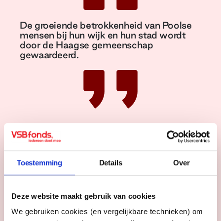
De groeiende betrokkenheid van Poolse
mensen bij hun wijk en hun stad wordt
door de Haagse gemeenschap
gewaardeerd.
Tweede locatie en groei
De groei zit er bij POLKA in. Want
Toestemming
Details
Over
inmiddels werd een tweede locatie
geopend in het stadsdeel Laak. ‘Daar is
onze inzet nog urgenter, is gebleken. Naast
Deze website maakt gebruik van cookies
de eerder genoemde problemen zijn ook
We gebruiken cookies (en vergelijkbare technieken) om
zaken als financiële problemen en huiselijk