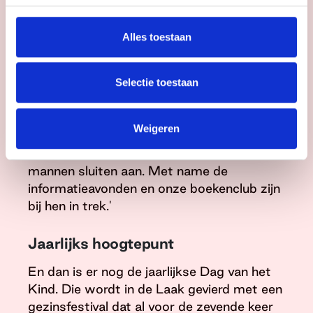
‘Verder geven we ook aandacht aan
beweging en ontspanning, bijvoorbeeld
Alles toestaan
met yoga- en meditatiegroepen.
Daarnaast is er een steungroep met onder
meer een life coach of een psycholoog. Je
Selectie toestaan
ziet: op alle fronten bieden we steun en
raken Poolse vrouwen betrokken bij elkaar,
Weigeren
hun wijk, hun stad en de andere mensen die
er wonen. Ook steeds meer Poolse
mannen sluiten aan. Met name de
informatieavonden en onze boekenclub zijn
bij hen in trek.'
Jaarlijks hoogtepunt
En dan is er nog de jaarlijkse Dag van het
Kind. Die wordt in de Laak gevierd met een
gezinsfestival dat al voor de zevende keer