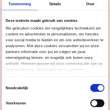
Toestemming
Details
Over
Deze website maakt gebruik van cookies
We gebruiken cookies (en vergelijkbare technieken) om
content en advertenties te personaliseren, om functies
voor social media te bieden en om ons websiteverkeer te
analyseren. Met deze cookies verzamelen wij en onze
partners informatie over jou en volgen we jouw
internetgedrag binnen, en mogelijk ook buiten onze
website. Hiermee passen wij onze communicatie aan op
Azc-maquette vol verhalen
jouw voorkeuren. Ook kunnen we zo gerichte
advertenties laten zien op basis van jouw recente
Karen Gegiazarian maakte een maquette van één van de
eerste azc's van Nederland. Dit onbedoelde kunstwerk is
internetgedrag. Meer uitleg vind je in onze
privacy
Toestemmingsselectie
inmiddels erfgoed.
statement
. Je kunt je toestemming ook altijd
wijzigen of
Noodzakelijk
intrekken
.
Aanvrager en adviseur
Voorkeuren