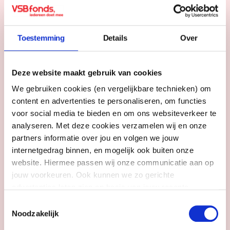
Toestemming
Details
Over
Deze website maakt gebruik van cookies
We gebruiken cookies (en vergelijkbare technieken) om
content en advertenties te personaliseren, om functies
voor social media te bieden en om ons websiteverkeer te
analyseren. Met deze cookies verzamelen wij en onze
partners informatie over jou en volgen we jouw
internetgedrag binnen, en mogelijk ook buiten onze
Links: Buurttuin, rechts: Theehuis vol verbinding
website. Hiermee passen wij onze communicatie aan op
jouw voorkeuren. Ook kunnen we zo gerichte
advertenties laten zien op basis van jouw recente
internetgedrag. Meer uitleg vind je in onze
privacy
Toestemmingsselectie
statement
. Je kunt je toestemming ook altijd
wijzigen of
Noodzakelijk
intrekken
.