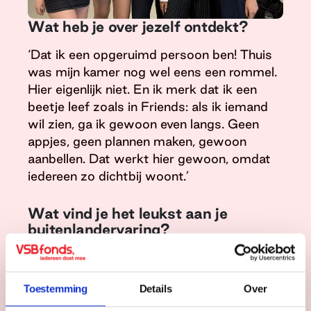
Wat heb je over jezelf ontdekt?
‘Dat ik een opgeruimd persoon ben! Thuis
was mijn kamer nog wel eens een rommel.
Hier eigenlijk niet. En ik merk dat ik een
beetje leef zoals in Friends: als ik iemand
wil zien, ga ik gewoon even langs. Geen
appjes, geen plannen maken, gewoon
aanbellen. Dat werkt hier gewoon, omdat
iedereen zo dichtbij woont.’
Wat vind je het leukst aan je
buitenlandervaring?
‘De mensen die ik hier ontmoet. Ik maak
hier veel nieuwe vrienden. In de weekenden
Toestemming
Details
Over
zijn er ook geregeld feestjes na een drukke
schoolweek. Maar ik doe elke dag vooral