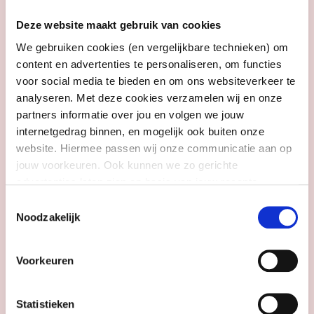
wat ik leuk vind, samen met mensen die
Deze website maakt gebruik van cookies
precies hetzelfde voelen. Dat geeft enorm
We gebruiken cookies (en vergelijkbare technieken) om
veel energie.’
content en advertenties te personaliseren, om functies
voor social media te bieden en om ons websiteverkeer te
Wat vond je lastig aan het begin?
analyseren. Met deze cookies verzamelen wij en onze
partners informatie over jou en volgen we jouw
‘Mijn zusjes, ouders, opa’s en oma’s en al
internetgedrag binnen, en mogelijk ook buiten onze
mijn vrienden niet meer dagelijks zien. Dat
website. Hiermee passen wij onze communicatie aan op
blijft moeilijk, ook nu nog. Maar ik kom
jouw voorkeuren. Ook kunnen we zo gerichte
regelmatig terug naar Nederland. Of er
advertenties laten zien op basis van jouw recente
komt iemand naar mij toe. En we bellen
internetgedrag. Meer uitleg vind je in onze
privacy
Toestemmingsselectie
veel, kijken samen series via FaceTime of
statement
. Je kunt je toestemming ook altijd
wijzigen of
Noodzakelijk
praten gewoon even bij. Dat helpt echt.’
intrekken
.
Voorkeuren
Hoe heeft deze ervaring jou
veranderd?
Statistieken