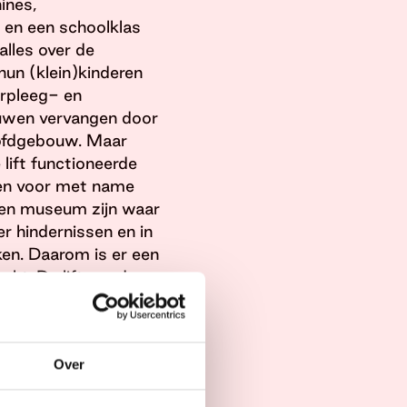
ines,
 en een schoolklas
alles over de
hun (klein)kinderen
erpleeg- en
ouwen vervangen door
oofdgebouw. Maar
lift functioneerde
gen voor met name
een museum zijn waar
r hindernissen en in
ken. Daarom is er een
akt. De lift werd
Over