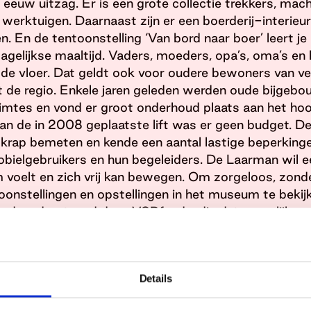
eeuw uitzag. Er is een grote collectie trekkers, mach
erktuigen. Daarnaast zijn er een boerderij-interieur
en. En de tentoonstelling ‘Van bord naar boer’ leert je 
gelijkse maaltijd. Vaders, moeders, opa’s, oma’s en 
de vloer. Dat geldt ook voor oudere bewoners van v
t de regio. Enkele jaren geleden werden oude bijgeb
imtes en vond er groot onderhoud plaats aan het h
an de in 2008 geplaatste lift was er geen budget. De 
krap bemeten en kende een aantal lastige beperkin
obielgebruikers en hun begeleiders. De Laarman wil 
 voelt en zich vrij kan bewegen. Om zorgeloos, zonde
onstellingen en opstellingen in het museum te bekij
leerd, ondersteund door VSBfonds, die dat mogelijk ma
p feestelijke wijze geopend!
Details
tle (Amsterdam, Noord-Holland)