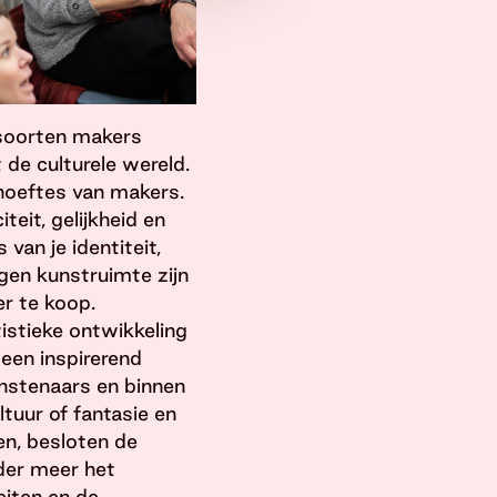
 soorten makers
de culturele wereld.
hoeftes van makers.
eit, gelijkheid en
van je identiteit,
igen kunstruimte zijn
er te koop.
istieke ontwikkeling
 een inspirerend
nstenaars en binnen
tuur of fantasie en
en, besloten de
nder meer het
eiten en de