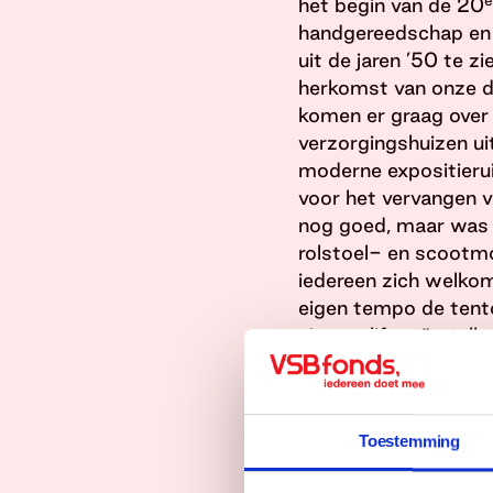
het begin van de 20
handgereedschap en w
uit de jaren ’50 te zi
herkomst van onze da
komen er graag over 
verzorgingshuizen ui
moderne expositieru
voor het vervangen v
nog goed, maar was 
rolstoel- en scootm
iedereen zich welkom
eigen tempo de tento
nieuwe lift geïnstal
afgelopen voorjaar o
delaarman.nl
Toestemming
No Limits! Art Cas