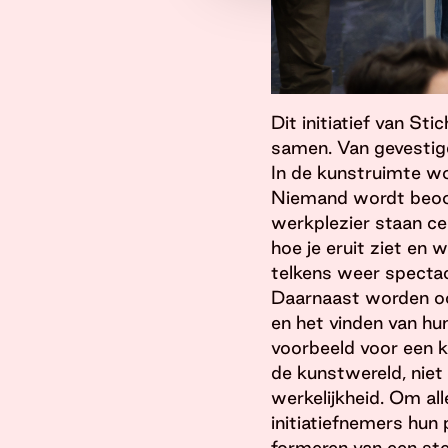
Dit initiatief van S
samen. Van gevestigd
In de kunstruimte w
Niemand wordt beoord
werkplezier staan cen
hoe je eruit ziet en 
telkens weer spectac
Daarnaast worden ook
en het vinden van hun
voorbeeld voor een 
de kunstwereld, niet
werkelijkheid. Om all
initiatiefnemers hun 
formeren van een ste