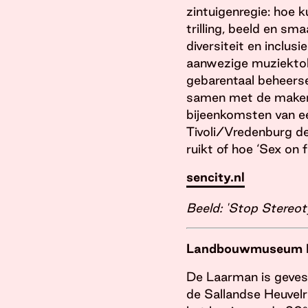
zintuigenregie: hoe 
trilling, beeld en sm
diversiteit en inclusi
aanwezige muziektolk
gebarentaal beheers
samen met de makers
bijeenkomsten van ee
Tivoli/Vredenburg de
ruikt of hoe ‘Sex on 
sencity.nl
Beeld: 'Stop Stereot
Landbouwmuseum De
De Laarman is gevest
de Sallandse Heuvelr
e