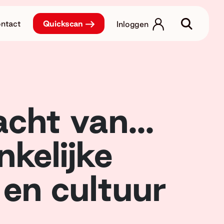
ntact
Quickscan
Inloggen
cht van...
kelijke
 en cultuur