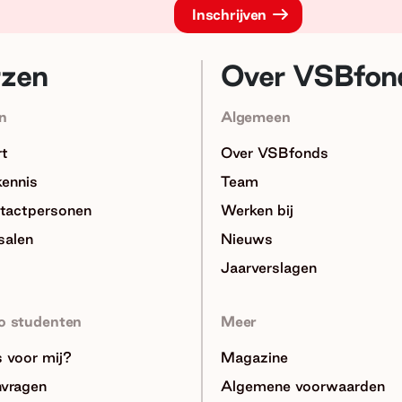
rzen
Over VSBfon
n
Algemeen
rt
Over VSBfonds
kennis
Team
tactpersonen
Werken bij
salen
Nieuws
Jaarverslagen
o studenten
Meer
ts voor mij?
Magazine
nvragen
Algemene voorwaarden