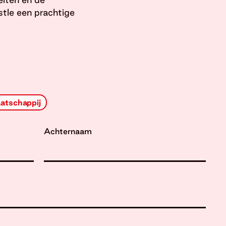
tle een prachtige
atschappij
Achternaam