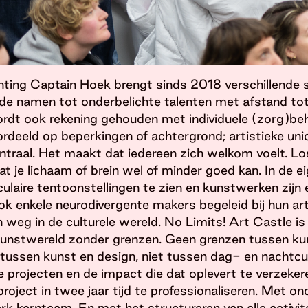
tichting Captain Hoek brengt sinds 2018 verschillende
e namen tot onderbelichte talenten met afstand tot 
ordt ook rekening gehouden met individuele (zorg)be
eeld op beperkingen of achtergrond; artistieke unicit
traal. Het maakt dat iedereen zich welkom voelt. Los 
wat je lichaam of brein wel of minder goed kan. In de e
ulaire tentoonstellingen te zien en kunstwerken zijn 
 enkele neurodivergente makers begeleid bij hun art
 weg in de culturele wereld. No Limits! Art Castle is
kunstwereld zonder grenzen. Geen grenzen tussen ku
 tussen kunst en design, niet tussen dag- en nachtcul
e projecten en de impact die dat oplevert te verzeker
project in twee jaar tijd te professionaliseren. Met o
rk kernteam. En met het structureren van alle activit