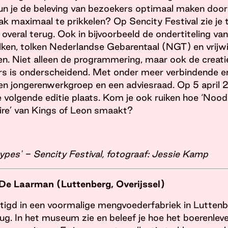
kun je de beleving van bezoekers optimaal maken door
aak maximaal te prikkelen? Op Sencity Festival zie je 
e overal terug. Ook in bijvoorbeeld de ondertiteling van
en, tolken Nederlandse Gebarentaal (NGT) en vrijwil
en. Niet alleen de programmering, maar ook de creat
 is onderscheidend. Met onder meer verbindende en
n jongerenwerkgroep en een adviesraad. Op 5 april 2
 volgende editie plaats. Kom je ook ruiken hoe ‘Noo
fire’ van Kings of Leon smaakt?
ypes' - Sencity Festival, fotograaf: Jessie Kamp
 Laarman (Luttenberg, Overijssel)
igd in een voormalige mengvoederfabriek in Luttenb
ug. In het museum zie en beleef je hoe het boerenleve