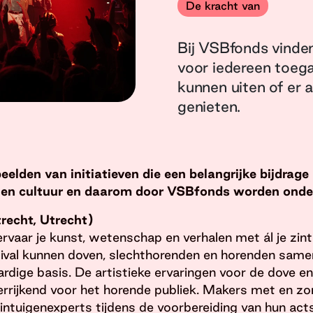
De kracht van
Bij VSBfonds vinden
voor iedereen toegan
kunnen uiten of er 
genieten.
eelden van initiatieven die een belangrijke bijdrage
t en cultuur en daarom door VSBfonds worden onde
trecht, Utrecht)
rvaar je kunst, wetenschap en verhalen met ál je zint
ival kunnen doven, slechthorenden en horenden samen
ardige basis. De artistieke ervaringen voor de dove e
errijkend voor het horende publiek. Makers met en z
tuigenexperts tijdens de voorbereiding van hun acts