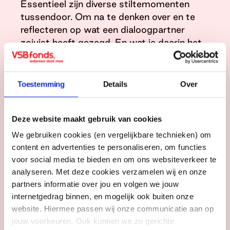
Essentieel zijn diverse stiltemomenten
tussendoor. Om na te denken over en te
reflecteren op wat een dialoogpartner
zojuist heeft gezegd. En wat je daarin het
meest heeft geraakt.
Tijdens dit soort dialogen ontstaan én
Toestemming
Details
Over
groeien bewustzijn, wederzijdse
compassie en empathie. En dat zijn precies
dé ingrediënten die ook de basis vormen
Deze website maakt gebruik van cookies
voor de samenleving die we bij VSBfonds
We gebruiken cookies (en vergelijkbare technieken) om
voor ogen hebben. Een samenleving waarin
content en advertenties te personaliseren, om functies
mensen met elkaar verbonden raken, naar
voor social media te bieden en om ons websiteverkeer te
elkaar omkijken en elkaar waar nodig
analyseren. Met deze cookies verzamelen wij en onze
helpen om zelf en samen verder te komen
partners informatie over jou en volgen we jouw
in het leven.
internetgedrag binnen, en mogelijk ook buiten onze
website. Hiermee passen wij onze communicatie aan op
Inmiddels groeit de vraag vanuit andere
jouw voorkeuren. Ook kunnen we zo gerichte
sociaal-maatschappelijke velden om de