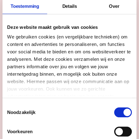
Toestemming
Details
Over
enkele mogelijkheid meer zien, doen een
kleine toevalligheid en één geniale ingeving
de oorlog kantelen. Het is hier waar het
Deze website maakt gebruik van cookies
einde van de Tweede Wereldoorlog begint:
We gebruiken cookies (en vergelijkbare technieken) om
27 juni 1941. De moeilijkste opdracht moet
content en advertenties te personaliseren, om functies
dan nog komen. De
voor social media te bieden en om ons websiteverkeer te
voorstelling
Enigma
begint in 1952,
analyseren. Met deze cookies verzamelen wij en onze
wanneer Turing wordt opgepakt wegens
partners informatie over jou en volgen we jouw
homoseksualiteit. Je volgt Turing van zijn
internetgedrag binnen, en mogelijk ook buiten onze
emotionele worstelingen naar zijn
website. Hiermee passen wij onze communicatie aan op
visionaire inzichten en via zijn jeugd terug
jouw voorkeuren. Ook kunnen we zo gerichte
naar de harde realiteit van oorlog. In een
advertenties laten zien op basis van jouw recente
gevecht tegen de tijd sluit het web zich
internetgedrag. Meer uitleg vind je in onze
privacy
Toestemmingsselectie
rond Alan en stapelen de bewijzen zich op.
statement
. Je kunt je toestemming ook altijd
wijzigen of
Noodzakelijk
Wie staat er in 1952 op om hém te
intrekken
.
redden?
Enigma
gaat over de vraag
wanneer je voor het collectief moet kiezen,
Voorkeuren
en wanneer niet. Componist Jimmie Feld