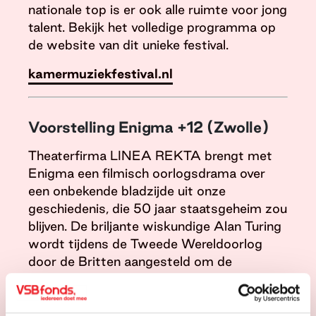
nationale top is er ook alle ruimte voor jong
talent. Bekijk het volledige programma op
de website van dit unieke festival.
kamermuziekfestival.nl
Voorstelling Enigma +12 (Zwolle)
Theaterfirma LINEA REKTA brengt met
Enigma een filmisch oorlogsdrama over
een onbekende bladzijde uit onze
geschiedenis, die 50 jaar staatsgeheim zou
blijven. De briljante wiskundige Alan Turing
wordt tijdens de Tweede Wereldoorlog
door de Britten aangesteld om de
Enigma-code, waarmee de Duitsers al hun
communicatie versleutelden, te kraken. Net
wanneer Turing en zijn codekrakers geen