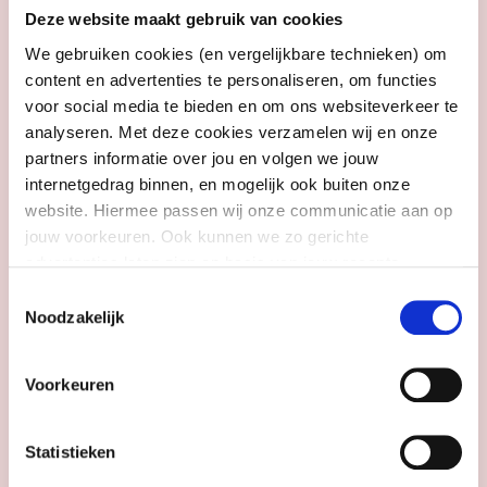
Bijvoorbeeld als deelnemer, maar ook als
Deze website maakt gebruik van cookies
vrijwillig begeleider of als lid van het
innovatieteam, dat zich richt op de groei en
We gebruiken cookies (en vergelijkbare technieken) om
content en advertenties te personaliseren, om functies
toekomst van de organisatie.
voor social media te bieden en om ons websiteverkeer te
tienskip.nl
analyseren. Met deze cookies verzamelen wij en onze
partners informatie over jou en volgen we jouw
internetgedrag binnen, en mogelijk ook buiten onze
Stichting Terra Nova -
website. Hiermee passen wij onze communicatie aan op
Democratisch Design (Utrecht,
jouw voorkeuren. Ook kunnen we zo gerichte
Utrecht)
advertenties laten zien op basis van jouw recente
internetgedrag. Meer uitleg vind je in onze
privacy
Toestemmingsselectie
Hoe maak je grote maatschappelijke
statement
. Je kunt je toestemming ook altijd
wijzigen of
Noodzakelijk
vraagstukken klein en tastbaar, zodat
intrekken
.
iedereen mee kan praten? Stichting Terra
Nova - Democratisch Design doet dat met
Voorkeuren
het dialoogspel Minimaatschappij.
Ontworpen met en voor kinderen, jongeren
Statistieken
en mensen uit de onderwijspraktijk.