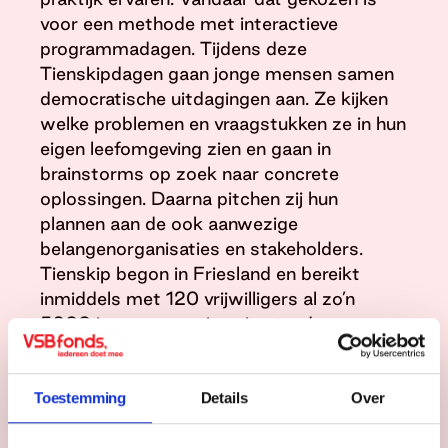
voor een methode met interactieve
programmadagen. Tijdens deze
Tienskipdagen gaan jonge mensen samen
democratische uitdagingen aan. Ze kijken
welke problemen en vraagstukken ze in hun
eigen leefomgeving zien en gaan in
brainstorms op zoek naar concrete
oplossingen. Daarna pitchen zij hun
plannen aan de ook aanwezige
belangenorganisaties en stakeholders.
Tienskip begon in Friesland en bereikt
inmiddels met 120 vrijwilligers al zo’n
5000 jongeren per jaar, in steeds meer
verschillende regio’s in Nederland.
Jongeren kunnen zich op verschillende
manieren aansluiten bij deze bijzondere
Toestemming
Details
Over
organisatie voor jongeren, door jongeren.