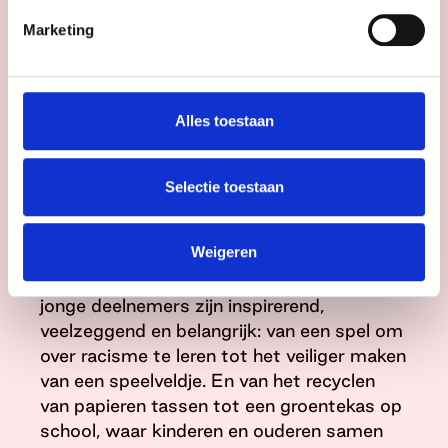
Inmiddels wordt het spel door zo’n 900
scholen gebruikt, van primair tot
Marketing
wetenschappelijk onderwijs. Daarnaast
verkennen kinderen in de trajecten
Buurtontwerpers en Schoolontwerpers
Alles toestaan
wat ze belangrijk vinden voor hun ideale
samenleving. Daarna vertalen ze dit tijdens
ontwerplessen naar ideeën voor hun eigen
Selectie toestaan
buurt of school. Ook overheden,
bibliotheken en andere organisaties buiten
Weigeren
het onderwijs kiezen steeds vaker voor de
bijzondere methode. De ideeën van de
jonge deelnemers zijn inspirerend,
veelzeggend en belangrijk: van een spel om
over racisme te leren tot het veiliger maken
van een speelveldje. En van het recyclen
van papieren tassen tot een groentekas op
school, waar kinderen en ouderen samen