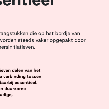
raagstukken die op het bordje van
worden steeds vaker opgepakt door
rsinitiatieven.
ieven delen van het
de verbinding tussen
arbij essentieel.
 én duurzame
udige,