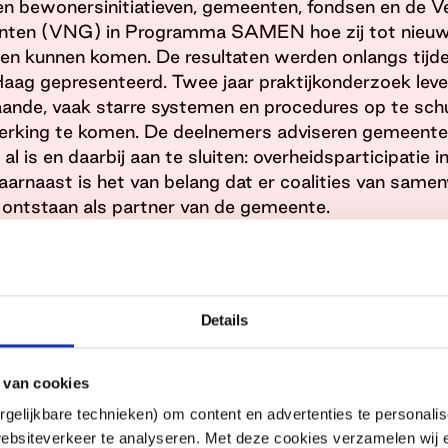
 bewonersinitiatieven, gemeenten, fondsen en de Ve
ten (VNG) in Programma SAMEN hoe zij tot nieu
 kunnen komen. De resultaten werden onlangs tijde
aag gepresenteerd. Twee jaar praktijkonderzoek lever
aande, vaak starre systemen en procedures op te sch
rking te komen. De deelnemers adviseren gemeent
l is en daarbij aan te sluiten: overheidsparticipatie i
Daarnaast is het van belang dat er coalities van sam
 ontstaan als partner van de gemeente.
 bewonersinitiatieven om hun werk en inzet op hun e
ot grotere maatschappelijke impact, maar óók tot aanz
iden. Er kan dan meer voor minder geld, zo blijkt uit
Details
e deelnemers persoonlijke relaties als cruciaal ervar
at vooral tussen bewoners en beleidsmakers die met
e vraagstukken willen kijken en samen de ruimte zoe
 van cookies
ngen. Je moet er dus echt je nek voor durven uitste
gelijkbare technieken) om content en advertenties te personalis
 een initiatief van VSBfonds, met medewerking va
ebsiteverkeer te analyseren. Met deze cookies verzamelen wij e