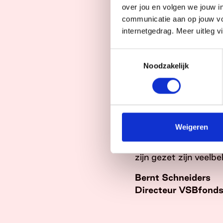
Oranje Fonds en de 
over jou en volgen we jouw i
communicatie aan op jouw vo
een systeemverander
internetgedrag. Meer uitleg v
maken deel uit van d
twee jaar onderzoeke
Toestemmingsselectie
pleitbezorgers voor 
Noodzakelijk
bovendien aanvraagp
de weg naar donatie
vergemakkelijken. Oo
helpt in het verande
We zijn immers gelij
Weigeren
we er samen mee aan
Bosch en Den Haag. 
zijn gezet zijn veelbe
Bernt Schneiders
Directeur VSBfond