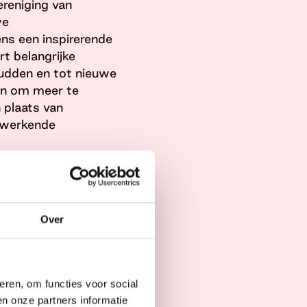
reniging van
we
ns een inspirerende
t belangrijke
udden en tot nieuwe
en om meer te
n plaats van
enwerkende
igen manier te doen.
ienlijke
 het onderzoek.
Over
en. Goede
 een bredere blik
ken voor
ken.
eren, om functies voor social
n Stichting DOEN,
n onze partners informatie