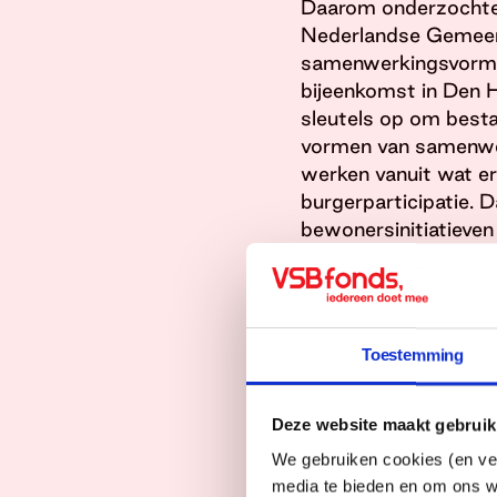
Daarom onderzochten
Nederlandse Gemeen
samenwerkingsvormen
bijeenkomst in Den H
sleutels op om best
vormen van samenwe
werken vanuit wat er a
burgerparticipatie. 
bewonersinitiatieven
Meer ruimte dus voor
Dat kan niet alleen t
kostenbesparingen le
Toestemming
Daarnaast hebben all
samenwerking ontsta
naar maatschappelijk
Deze website maakt gebruik
vernieuwende oplossi
We gebruiken cookies (en ver
Programma SAMEN is
media te bieden en om ons w