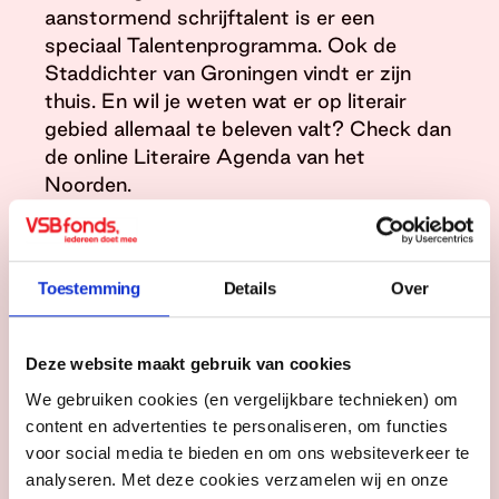
aanstormend schrijftalent is er een
speciaal Talentenprogramma. Ook de
Staddichter van Groningen vindt er zijn
thuis. En wil je weten wat er op literair
gebied allemaal te beleven valt? Check dan
de online Literaire Agenda van het
Noorden.
Meer informatie vind je op
noordwoord.nl
Toestemming
Details
Over
Taal Doet Meer
De Utrechtse organisatie Taal Doet Meer
Deze website maakt gebruik van cookies
gelooft in een stad waarin mensen
nieuwsgierig zijn naar elkaar, omkijken naar
We gebruiken cookies (en vergelijkbare technieken) om
elkaar én leren van elkaar. Een stad dus
content en advertenties te personaliseren, om functies
waarin iedereen kan meedoen.
voor social media te bieden en om ons websiteverkeer te
Vooroordelen en taalbarrières staan eerlijke
analyseren. Met deze cookies verzamelen wij en onze