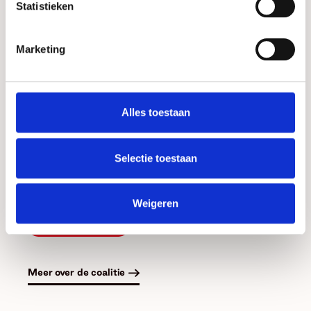
Statistieken
Programma We Doen Het Samen!
Festival
Marketing
Het programma draait niet alleen om
kennisuitwisseling, maar ook om
ontmoeting en viering. Er is ruimte om
verhalen – successen én mislukkingen –
Alles toestaan
te delen, praktische handvatten te bieden
en te reflecteren op de toekomst. Ben jij
Selectie toestaan
erbij?
Beeld: John Voermans
Weigeren
Info en tickets
Meer over de coalitie