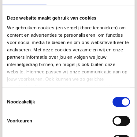
de zichtbaarheid van de beweging en
lobbyen ze voor aangepaste landelijke
wet- en regelgeving en structurele
Deze website maakt gebruik van cookies
financiering.
We gebruiken cookies (en vergelijkbare technieken) om
content en advertenties te personaliseren, om functies
VSBfonds is partner van deze coalitie
voor social media te bieden en om ons websiteverkeer te
omdat wij de kracht van de
analyseren. Met deze cookies verzamelen wij en onze
bewonersbeweging onderstrepen en willen
partners informatie over jou en volgen we jouw
versterken. Door heel Nederland
internetgedrag binnen, en mogelijk ook buiten onze
ondersteunen we initiatieven van mensen
website. Hiermee passen wij onze communicatie aan op
die zich inzetten voor meer onderling
jouw voorkeuren. Ook kunnen we zo gerichte
contact en zorgzaamheid voor elkaar in
advertenties laten zien op basis van jouw recente
buurten of wijken. We zien hoe zij een
internetgedrag. Meer uitleg vind je in onze
privacy
Toestemmingsselectie
positief verschil maken. Hun impact kan
statement
. Je kunt je toestemming ook altijd
wijzigen of
Noodzakelijk
nog groter zijn, als bewonersinitiatieven
intrekken
.
een gelijkwaardige partner zijn in de
samenwerking met overheden, bedrijven en
Voorkeuren
maatschappelijke partners. Dat is waar de
coalitie zich voor inzet.