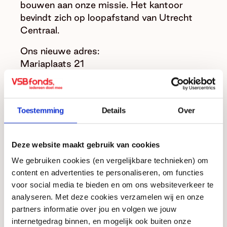
bouwen aan onze missie. Het kantoor
bevindt zich op loopafstand van Utrecht
Centraal.
Ons nieuwe adres:
Mariaplaats 21
3511 LK Utrecht
Ons postadres blijft ongewijzigd:
Toestemming
Details
Over
Postbus 16
3500 AA Utrecht
Deze website maakt gebruik van cookies
We werken tot 19 augustus op ons huidige
We gebruiken cookies (en vergelijkbare technieken) om
kantoor. Vanaf 20 augustus werken we
content en advertenties te personaliseren, om functies
even thuis wegens de verhuizing, en vanaf 1
voor social media te bieden en om ons websiteverkeer te
september ontvangen we je graag op onze
analyseren. Met deze cookies verzamelen wij en onze
nieuwe plek. Tot dan!
partners informatie over jou en volgen we jouw
internetgedrag binnen, en mogelijk ook buiten onze