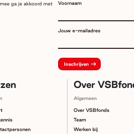
Voornaam
armee ga je akkoord met
Jouw e-mailadres
rzen
Over VSBfon
n
Algemeen
rt
Over VSBfonds
kennis
Team
tactpersonen
Werken bij