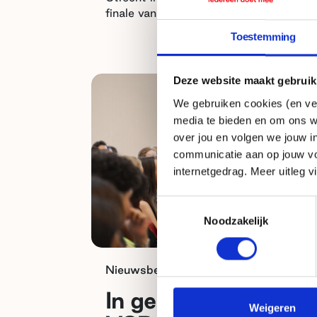
finale van Muziek Schept een Band.
Toestemming
Deze website maakt gebruik
We gebruiken cookies (en ver
media te bieden en om ons w
over jou en volgen we jouw i
communicatie aan op jouw vo
internetgedrag. Meer uitleg v
Toestemmingsselectie
Noodzakelijk
Nieuwsbericht
1 mei 2026
In gesprek met
Weigeren