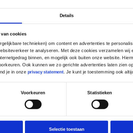
Details
 van cookies
gelijkbare technieken) om content en advertenties te personalis
ebsiteverkeer te analyseren. Met deze cookies verzamelen wij e
nternetgedrag binnen, en mogelijk ook buiten onze website. Hie
orkeuren. Ook kunnen we zo gerichte advertenties laten zien op
ind je in onze
privacy statement
. Je kunt je toestemming ook altij
Voorkeuren
Statistieken
Nieuwsbericht
22 april 2026
Kom naar het We
Selectie toestaan