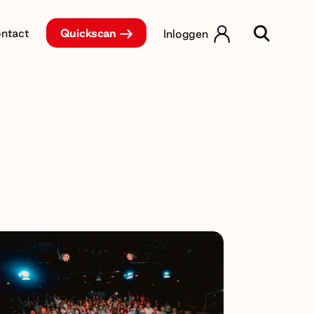
ntact
Quickscan
Inloggen