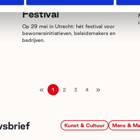
Doen Het Samen!
Festival
Op 29 mei in Utrecht: hét festival voor
bewonersinitiatieven, beleidsmakers en
bedrijven.
«
»
1
2
3
4
wsbrief
Kunst & Cultuur
Mens & Ma