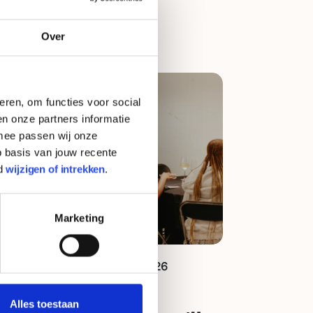
Over
eren, om functies voor social
n onze partners informatie
rmee passen wij onze
 basis van jouw recente
d
wijzigen of intrekken
.
Marketing
Nieuwsbericht
1 april 2026
In gesprek met
Alles toestaan