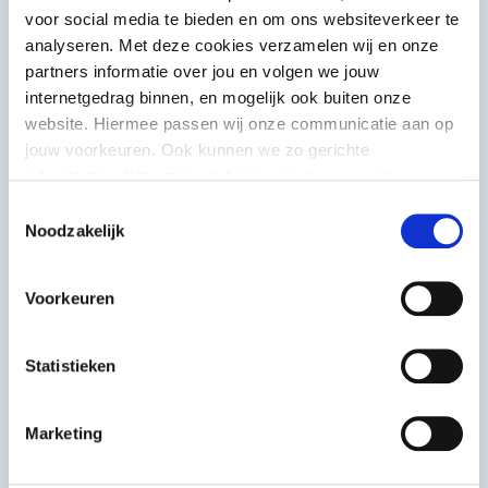
zijn.
voor social media te bieden en om ons websiteverkeer te
analyseren. Met deze cookies verzamelen wij en onze
partners informatie over jou en volgen we jouw
internetgedrag binnen, en mogelijk ook buiten onze
website. Hiermee passen wij onze communicatie aan op
jouw voorkeuren. Ook kunnen we zo gerichte
advertenties laten zien op basis van jouw recente
internetgedrag. Meer uitleg vind je in onze
privacy
Toestemmingsselectie
statement
. Je kunt je toestemming ook altijd
wijzigen of
Noodzakelijk
intrekken
.
Voorkeuren
Statistieken
Voorbeeldinitiatief
20Hertz
Marketing
Dat dove en slechthorende mensen hun