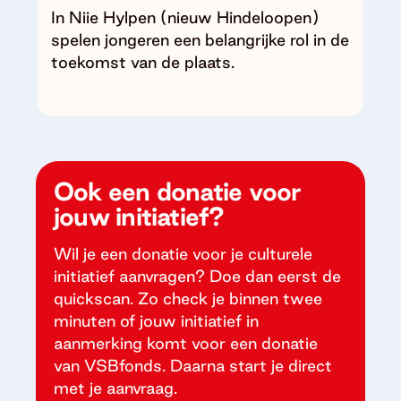
In Niie Hylpen (nieuw Hindeloopen)
spelen jongeren een belangrijke rol in de
toekomst van de plaats.
Ook een donatie voor
jouw initiatief?
Wil je een donatie voor je culturele
initiatief aanvragen? Doe dan eerst de
quickscan. Zo check je binnen twee
minuten of jouw initiatief in
aanmerking komt voor een donatie
van VSBfonds. Daarna start je direct
met je aanvraag.