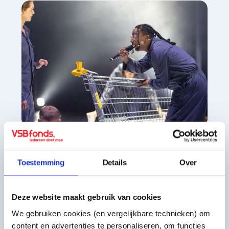
Voorbeeldinitiatief
Het Niewe Goed
Toestemming
Details
Over
Het Nieuwe Goed biedt
semiprofessionele makers tot 30 jaar
Deze website maakt gebruik van cookies
een broedplaats om te maken, te
We gebruiken cookies (en vergelijkbare technieken) om
experimenteren en te ontdekken wie zij
content en advertenties te personaliseren, om functies