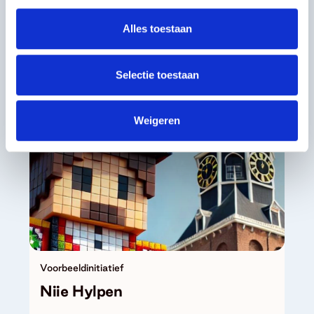
ritmegevoel kunnen laten spreken, op
een flitsende manier, bewijzen de
Alles toestaan
dansers van 20Hertz Company.
Selectie toestaan
Weigeren
Voorbeeldinitiatief
Niie Hylpen