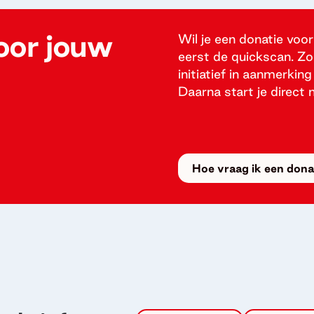
oor jouw
Wil je een donatie voor
eerst de quickscan. Zo
initiatief in aanmerki
Daarna start je direct 
Hoe vraag ik een don