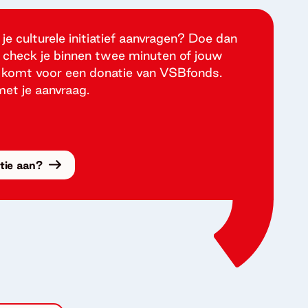
 je culturele initiatief aanvragen? Doe dan
 check je binnen twee minuten of jouw
ng komt voor een donatie van VSBfonds.
met je aanvraag.
atie aan?