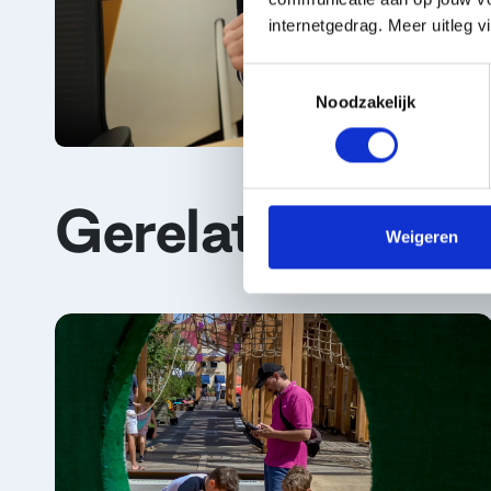
internetgedrag. Meer uitleg v
Toestemmingsselectie
Noodzakelijk
Gerelateerde voo
Weigeren