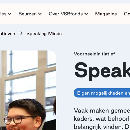
ies
Beurzen
Over VSBfonds
Magazine
Co
atieven
Speaking Minds
Voorbeeldinitiatief
Speak
Eigen mogelijkheden en
Vaak maken gemeent
kaders, wat behoorl
belangrijk vinden. D