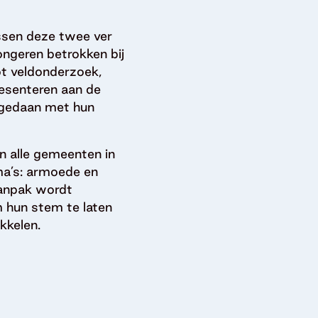
ssen deze twee ver
ongeren betrokken bij
t veldonderzoek,
resenteren aan de
k gedaan met hun
n alle gemeenten in
ema’s: armoede en
 aanpak wordt
m hun stem te laten
kkelen.