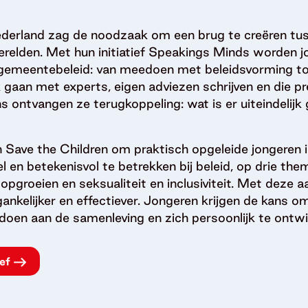
ederland zag de noodzaak om een brug te creëren tu
werelden. Met hun initiatief Speakings Minds worden j
 gemeentebeleid: van meedoen met beleidsvorming to
k gaan met experts, eigen adviezen schrijven en die p
 ontvangen ze terugkoppeling: wat is er uiteindelij
n Save the Children om praktisch opgeleide jongeren i
l en betekenisvol te betrekken bij beleid, op drie th
s opgroeien en seksualiteit en inclusiviteit. Met deze
nkelijker en effectiever. Jongeren krijgen de kans o
 doen aan de samenleving en zich persoonlijk te ontwi
ief