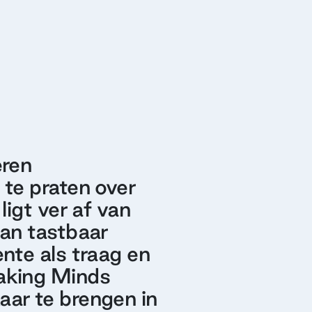
eren
te praten over
igt ver af van
aan tastbaar
nte als traag en
aking Minds
ar te brengen in