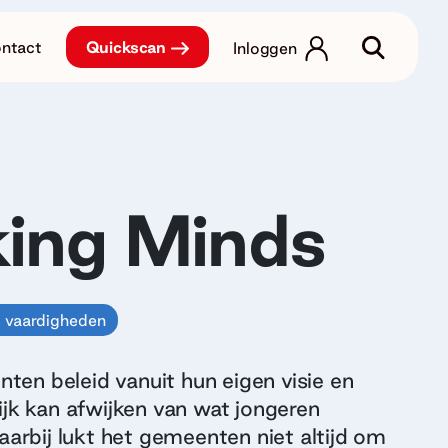
ntact
Quickscan
Inloggen
ing Minds
 vaardigheden
en beleid vanuit hun eigen visie en
ijk kan afwijken van wat jongeren
aarbij lukt het gemeenten niet altijd om