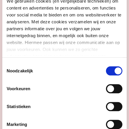
We gebruiken cookies (en vergelijkbare technieken) om
Gratis entree tot het Openluchtmuseum
content en advertenties te personaliseren, om functies
voor twéé personen
voor social media te bieden en om ons websiteverkeer te
analyseren. Met deze cookies verzamelen wij en onze
Een rondleiding door het Huis van
partners informatie over jou en volgen we jouw
Herinnering
internetgedrag binnen, en mogelijk ook buiten onze
Een appel-notenbroodje en non-
website. Hiermee passen wij onze communicatie aan op
alcoholisch drankje voor beide personen
jouw voorkeuren. Ook kunnen we zo gerichte
advertenties laten zien op basis van jouw recente
Lees volgend artikel
internetgedrag. Meer uitleg vind je in onze
privacy
Toestemmingsselectie
statement
. Je kunt je toestemming ook altijd
wijzigen of
Noodzakelijk
intrekken
.
Voorkeuren
Schrijf je in voor onze
nieuwsbrief
Statistieken
Ontvang onze nieuwsbrief, vol inspiratie en
tips. Daarmee ga je akkoord met onze privacy
policy. Kies één of twee thema's.
Marketing