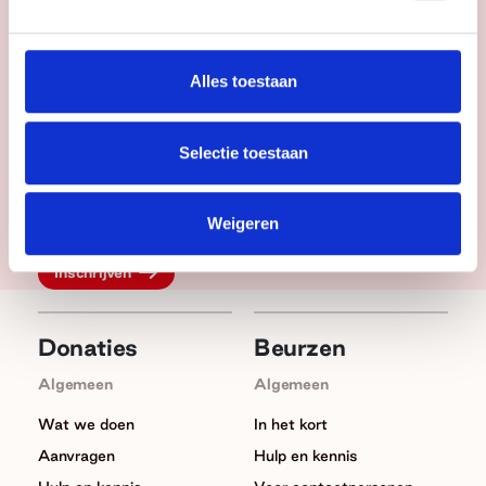
Kunst & Cultuur
Mens & Maatschappij
Voornaam
Achternaam
Alles toestaan
Selectie toestaan
Jouw e-mailadres
Weigeren
Donaties
Beurzen
Algemeen
Algemeen
Wat we doen
In het kort
Aanvragen
Hulp en kennis