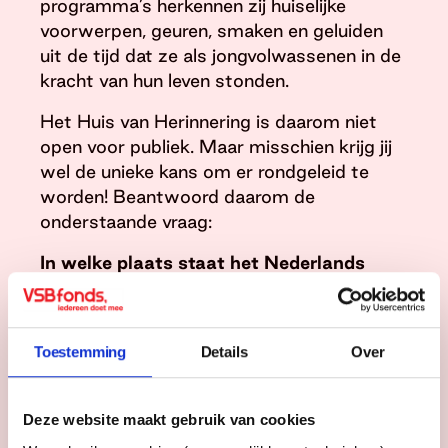
programma’s herkennen zij huiselijke
voorwerpen, geuren, smaken en geluiden
uit de tijd dat ze als jongvolwassenen in de
kracht van hun leven stonden.
Het Huis van Herinnering is daarom niet
open voor publiek. Maar misschien krijg jij
wel de unieke kans om er rondgeleid te
worden! Beantwoord daarom de
onderstaande vraag:
In welke plaats staat het Nederlands
Openluchtmuseum?
Stuur je antwoord vóór 1 juni naar
communicatie@vsbfonds.nl
o.v.v.
Toestemming
Details
Over
'Prijsvraag Huis van Herinnering'. VSBfonds
trekt uit de goede inzendingen één
Deze website maakt gebruik van cookies
winnaar. Deze krijgt van ons: